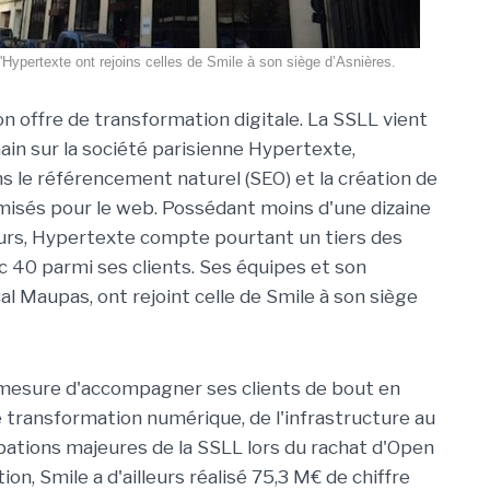
'Hypertexte ont rejoins celles de Smile à son siège d’Asnières.
on offre de transformation digitale. La SSLL vient
ain sur la société parisienne Hypertexte,
ns le référencement naturel (SEO) et la création de
isés pour le web. Possédant moins d'une dizaine
urs, Hypertexte compte pourtant un tiers des
c 40 parmi ses clients. Ses équipes et son
al Maupas, ont rejoint celle de Smile à son siège
 mesure d'accompagner ses clients de bout en
e transformation numérique, de l'infrastructure au
pations majeures de la SSLL lors du rachat d'Open
n, Smile a d'ailleurs réalisé 75,3 M€ de chiffre