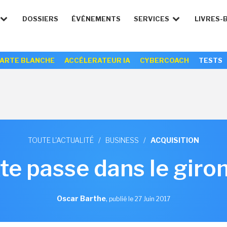
DOSSIERS
ÉVÉNEMENTS
SERVICES
LIVRES-
ARTE BLANCHE
ACCÉLERATEUR IA
CYBERCOACH
TESTS
TOUTE L'ACTUALITÉ
/
BUSINESS
/
ACQUISITION
e passe dans le giro
Oscar Barthe
,
publié le 27 Juin 2017