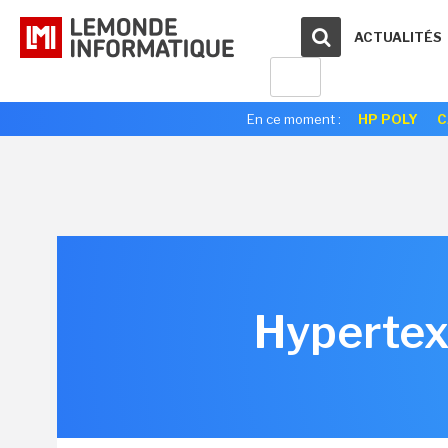
ACTUALITÉS
En ce moment :
HP POLY
C
Hypertext