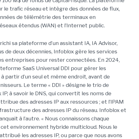
de 100 M$ de fonds de capital-risque. La plateforme
r le trafic réseau et intègre des données de flux,
onnées de télémétrie des terminaux en
éseaux étendus (WAN) et l’Internet public.
richi sa plateforme d’un assistant IA, IA Advisor,
lus de deux décennies, Infoblox gère les services
 entreprises pour rester connectées. En 2024,
plateforme SaaS Universal DDI pour gérer les
à partir d’un seul et même endroit, avant de
isseurs. Le terme « DDI » désigne le trio de
IP, à savoir le DNS, qui convertit les noms de
attribue des adresses IP aux ressources ; et l’IPAM
frastructure des adresses IP du réseau. Infoblox et
anquait à l’autre. « Nous connaissons chaque
e cet environnement hybride multicloud. Nous le
attribué les adresses IP, ou parce que nous avons