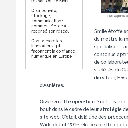
l'expansion de Kiabi
Connectivité,
stockage,
Les équipe d
communication :
comment Setec a
Smile étoffe s
repensé son réseau
de mettre la m
Comprendre les
innovations qui
spécialisée da
façonnent la confiance
contenus optim
numérique en Europe
de collaborate
sociétés du Ca
directeur, Pasc
d'Asnières.
Grâce à cette opération, Smile est en
bout dans le cadre de leur stratégie d
site web. C'était déjà une des préoccu
Wide début 2016. Grâce à cette opératio