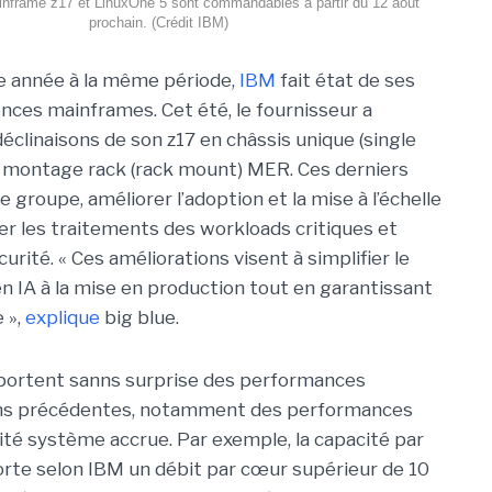
inframe z17 et LinuxOne 5 sont commandables à partir du 12 août
prochain. (Crédit IBM)
année à la même période,
IBM
fait état de ses
nces mainframes. Cet été, le fournisseur a
éclinaisons de son z17 en châssis unique (single
 montage rack (rack mount) MER. Ces derniers
le groupe, améliorer l’adoption et la mise à l’échelle
ser les traitements des workloads critiques et
curité. « Ces améliorations visent à simplifier le
 IA à la mise en production tout en garantissant
 »,
explique
big blue.
portent sanns surprise des performances
ons précédentes, notamment des performances
té système accrue. Par exemple, la capacité par
orte selon IBM un débit par cœur supérieur de 10