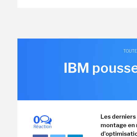
TOUTE
IBM pousse
Les derniers
0
montage en r
Réaction
d'optimisati