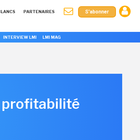
S'abonner
BLANCS
PARTENAIRES
INTERVIEW LMI
LMI MAG
rofitabilité