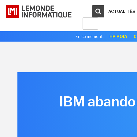
ACTUALITÉS
En ce moment :
HP POLY
C
IBM abandon