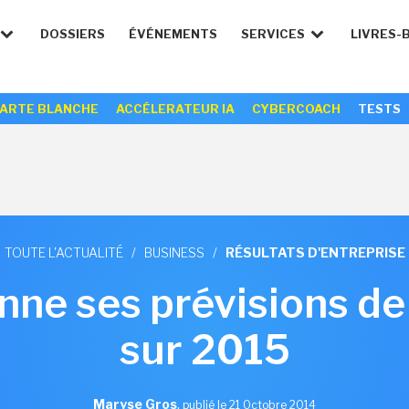
DOSSIERS
ÉVÉNEMENTS
SERVICES
LIVRES-
ARTE BLANCHE
ACCÉLERATEUR IA
CYBERCOACH
TESTS
TOUTE L'ACTUALITÉ
/
BUSINESS
/
RÉSULTATS D'ENTREPRISE
ne ses prévisions de p
sur 2015
Maryse Gros
,
publié le 21 Octobre 2014