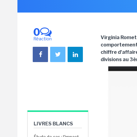
0
Virginia Romet
Réaction
comportement d
chiffre d'affai
divisions au 3
LIVRES BLANCS
Étude de cas : l'impact