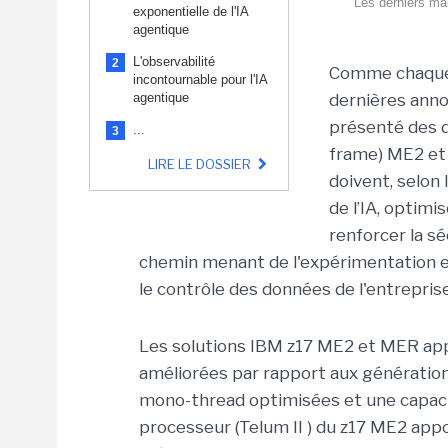
Les derniers ma
exponentielle de l'IA
agentique
L'observabilité
2
Comme chaque 
incontournable pour l'IA
agentique
dernières anno
présenté des d
...
3
frame) ME2 et
LIRE LE DOSSIER
doivent, selon 
de l’IA, optimi
renforcer la sé
chemin menant de l'expérimentation en
le contrôle des données de l'entreprise
Les solutions IBM z17 ME2 et MER ap
améliorées par rapport aux générati
mono-thread optimisées et une capaci
processeur (Telum II ) du z17 ME2 app