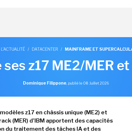
 L'ACTUALITÉ
/
DATACENTER
/
MAINFRAME ET SUPERCALCUL
 ses z17 ME2/MER et
Dominique Filippone
,
publié le 08 Juillet 2026
 modèles z17 en châssis unique (ME2) et
ack (MER) d'IBM apportent des capacités
on du traitement des tâches IA et des