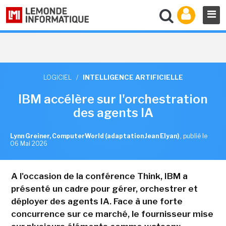
LOGICIEL
/
INTELLIGENCE ARTIFICIELLE
IBM accélère sur l'orchestration
des agents IA
Lynn Greiner, ComputerWorld (adaptation Jean Elyan)
,
publié le
06 Mai 2026
A l'occasion de la conférence Think, IBM a
présenté un cadre pour gérer, orchestrer et
déployer des agents IA. Face à une forte
concurrence sur ce marché, le fournisseur mise