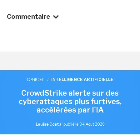
Commentaire
LOGICIEL
/
INTELLIGENCE ARTIFICIELLE
CrowdStrike alerte sur des
cyberattaques plus furtives,
accélérées par l'IA
Louise Costa
,
publié le 04 Aout 2026