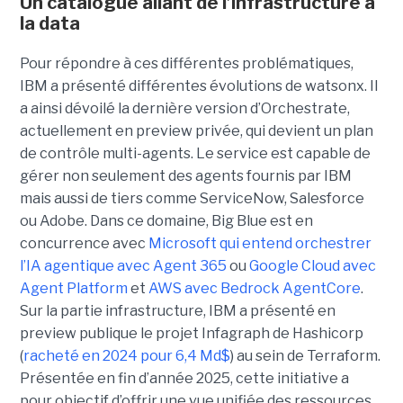
Un catalogue allant de l’infrastructure à
la data
Pour répondre à ces différentes problématiques,
IBM a présenté différentes évolutions de watsonx. Il
a ainsi dévoilé la dernière version d’Orchestrate,
actuellement en preview privée, qui devient un plan
de contrôle multi-agents. Le service est capable de
gérer non seulement des agents fournis par IBM
mais aussi de tiers comme ServiceNow, Salesforce
ou Adobe. Dans ce domaine, Big Blue est en
concurrence avec
Microsoft qui entend orchestrer
l’IA agentique avec Agent 365
ou
Google Cloud avec
Agent Platform
et
AWS avec Bedrock AgentCore
.
Sur la partie infrastructure, IBM a présenté en
preview publique le projet Infagraph de Hashicorp
(
racheté en 2024 pour 6,4 Md$
) au sein de Terraform.
Présentée en fin d’année 2025, cette initiative a
pour objectif d’offrir une vue unifiée des ressources