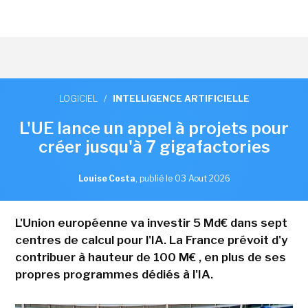
LOGICIEL
/
INTELLIGENCE ARTIFICIELLE
L'UE lance un appel à projets pour
créer jusqu'à 7 gigafactories
Louise Costa
,
publié le 03 Aout 2026
L'Union européenne va investir 5 Md€ dans sept
centres de calcul pour l'IA. La France prévoit d'y
contribuer à hauteur de 100 M€ , en plus de ses
propres programmes dédiés à l'IA.