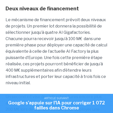
Deux niveaux de financement
Le mécanisme de financement prévoit deux niveaux
de projets. Un premier lot donnera la possibilité de
sélectionner jusqu’à quatre AI Gigafactories.
Chacune pourra recevoir jusqu’à 100 M€ dans une
première phase pour déployer une capacité de calcul
équivalente à celle de l’actuelle AI Factory la plus
puissante d’Europe. Une fois cette première étape
réalisée, ces projets pourront bénéficier de jusqu’à
400 M€ supplémentaires afin d’étendre leurs
infrastructures et porter leur capacité à trois fois ce
niveau initial.
Un second lot vise des infrastructures encore plus
ARTICLE SUIVANT
Google s'appuie sur l'IA pour corriger 1 072
ambitieuses. Jusqu’à trois projets pourront recevoir
failles dans Chrome
200 M€ lors de la phase initiale pour déployer une