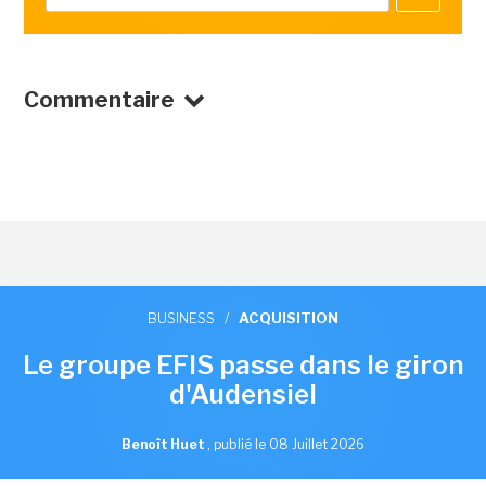
Commentaire
BUSINESS
/
ACQUISITION
Le groupe EFIS passe dans le giron
d'Audensiel
Benoît Huet
,
publié le 08 Juillet 2026