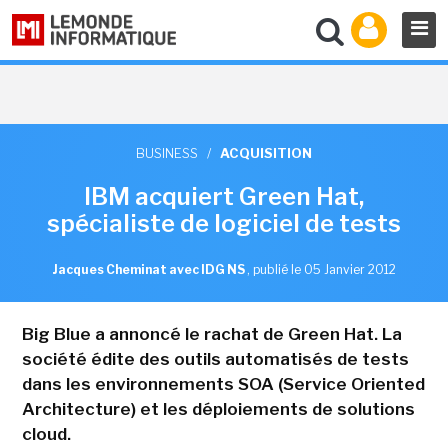
BUSINESS
/
ACQUISITION
IBM acquiert Green Hat,
spécialiste de logiciel de tests
Jacques Cheminat avec IDG NS
,
publié le 05 Janvier 2012
Big Blue a annoncé le rachat de Green Hat. La
société édite des outils automatisés de tests
dans les environnements SOA (Service Oriented
Architecture) et les déploiements de solutions
cloud.