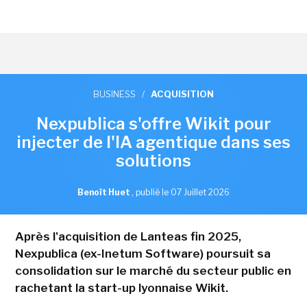
BUSINESS
/
ACQUISITION
Nexpublica s'offre Wikit pour
injecter de l'IA agentique dans ses
solutions
Benoît Huet
,
publié le 07 Juillet 2026
Après l'acquisition de Lanteas fin 2025,
Nexpublica (ex-Inetum Software) poursuit sa
consolidation sur le marché du secteur public en
rachetant la start-up lyonnaise Wikit.