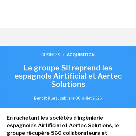
BUSINESS
/
ACQUISITION
Le groupe SII reprend les
espagnols Airtificial et Aertec
Solutions
Benoît Huet
,
publié le 08 Juillet 2026
En rachetant les sociétés d'ingénierie
espagnoles Airtificial et Aertec Solutions, le
groupe récupère 560 collaborateurs et