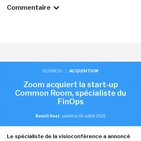
Commentaire
BUSINESS
/
ACQUISITION
Zoom acquiert la start-up
Common Room, spécialiste du
FinOps
Benoît Huet
,
publié le 06 Juillet 2026
Le spécialiste de la visioconférence a annoncé