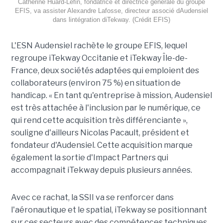
Catherine Huard-Lefin, fondatrice et directrice générale du groupe
EFIS, va assister Alexandre Lafosse, directeur associé dAudensiel
dans lintégration diTekway. (Crédit EFIS)
L'ESN Audensiel rachète le groupe EFIS, lequel
regroupe iTekway Occitanie et iTekway Île-de-
France, deux sociétés adaptées qui emploient des
collaborateurs (environ 75 %) en situation de
handicap. « En tant qu'entreprise à mission, Audensiel
est très attachée à l'inclusion par le numérique, ce
qui rend cette acquisition très différenciante »,
souligne d'ailleurs Nicolas Pacault, président et
fondateur d'Audensiel. Cette acquisition marque
également la sortie d'Impact Partners qui
accompagnait iTekway depuis plusieurs années.
Avec ce rachat, la SSII va se renforcer dans
l'aéronautique et le spatial, iTekway se positionnant
sur ces secteurs avec des compétences techniques