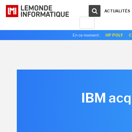
ACTUALITÉS
En ce moment :
HP POLY
C
IBM acqu