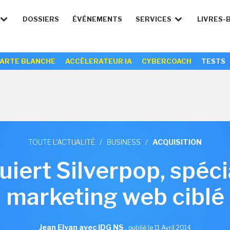
DOSSIERS
ÉVÉNEMENTS
SERVICES
LIVRES-
ARTE BLANCHE
ACCÉLERATEUR IA
CYBERCOACH
TESTS
TOUTE L'ACTUALITÉ
/
BUSINESS
/
ACQUISITION
iert Silverpop, spéci
marketing web ciblé
Jean Elyan avec IDG NS
,
publié le 11 Avril 2014