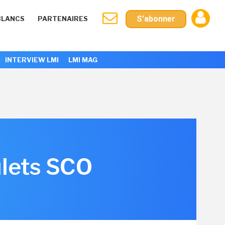
S'abonner
BLANCS
PARTENAIRES
INTERVIEW LMI
LMI MAG
ulets SCO