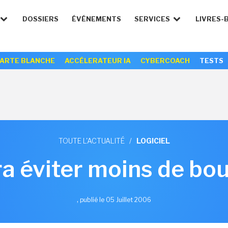
DOSSIERS
ÉVÉNEMENTS
SERVICES
LIVRES-
ARTE BLANCHE
ACCÉLERATEUR IA
CYBERCOACH
TESTS
TOUTE L'ACTUALITÉ
/
LOGICIEL
a éviter moins de bo
,
publié le 05 Juillet 2006