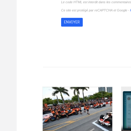
Le code HTML est interdit dans les commentaire
Ce site est protégé par reCAPTCHA et Google -