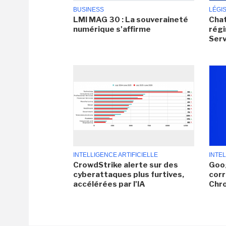
BUSINESS
LÉGI
LMI MAG 30 : La souveraineté
Chat
numérique s'affirme
régi
Serv
INTELLIGENCE ARTIFICIELLE
INTEL
CrowdStrike alerte sur des
Goog
cyberattaques plus furtives,
corr
accélérées par l'IA
Chr