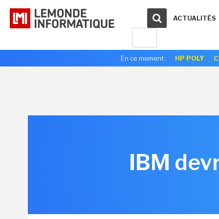
ACTUALITÉS
En ce moment :
HP POLY
C
IBM devr