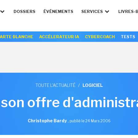
DOSSIERS
ÉVÉNEMENTS
SERVICES
LIVRES-
ARTE BLANCHE
ACCÉLERATEUR IA
CYBERCOACH
TESTS
TOUTE L'ACTUALITÉ
/
LOGICIEL
 son offre d'administ
Christophe Bardy
,
publié le 24 Mars 2006