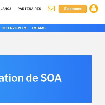
S'abonner
BLANCS
PARTENAIRES
INTERVIEW LMI
LMI MAG
ration de SOA