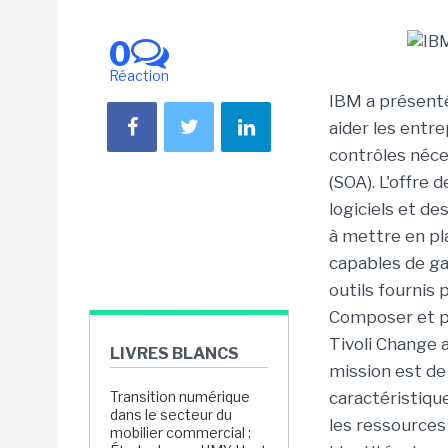
0
Réaction
IBM a présenté
aider les entre
contrôles néce
(SOA). L'offre
logiciels et de
à mettre en pl
capables de gar
outils fournis
Composer et po
Tivoli Change
LIVRES BLANCS
mission est de
Transition numérique
caractéristique
dans le secteur du
les ressources 
mobilier commercial :