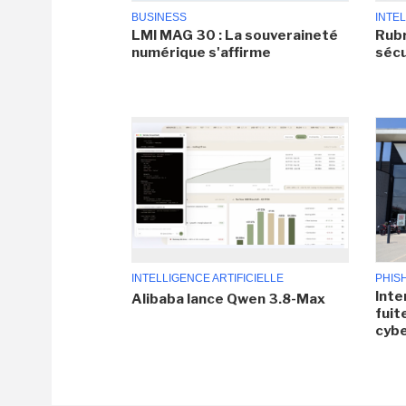
BUSINESS
INTEL
LMI MAG 30 : La souveraineté
Rubr
numérique s'affirme
sécu
INTELLIGENCE ARTIFICIELLE
PHIS
Inte
Alibaba lance Qwen 3.8-Max
fuit
cyb