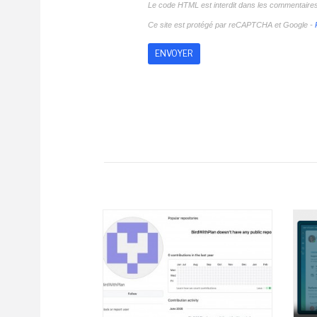
Le code HTML est interdit dans les commentaire
Ce site est protégé par reCAPTCHA et Google -