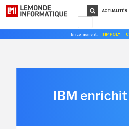
ACTUALITÉS
En ce moment :
HP POLY
C
IBM enrichit