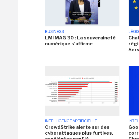
BUSINESS
LÉGI
LMI MAG 30 : La souveraineté
Chat
numérique s'affirme
régi
Serv
INTELLIGENCE ARTIFICIELLE
INTEL
CrowdStrike alerte sur des
Goog
cyberattaques plus furtives,
corr
accélérées par l'IA
Chr