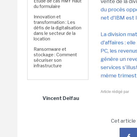
Étude de cas HMY Haut
vente de la div
du formulaire
du procès opp
Innovation et
net d'IBM est 
transformation : Les
défis de la digitalisation
dans le secteur de la
La division mat
location
d'affaires : ell
Ransomware et
PC, les revenus
stockage : Comment
génère un reve
sécuriser son
infrastructure
services s'illu
même trimestre
Article rédigé par
Vincent Delfau
Cet article