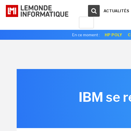
ACTUALITÉS
En ce moment :
HP POLY
C
IBM se 