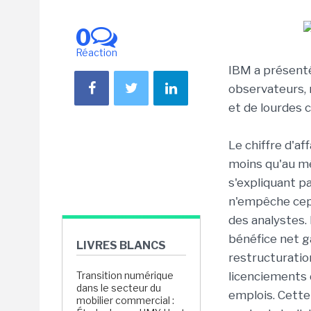
0
Réaction
IBM a présenté
observateurs, 
et de lourdes 
Le chiffre d'af
moins qu'au mê
s'expliquant pa
n'empêche cepe
des analystes.
bénéfice net g
LIVRES BLANCS
restructuratio
Transition numérique
licenciements 
dans le secteur du
emplois. Cett
mobilier commercial :