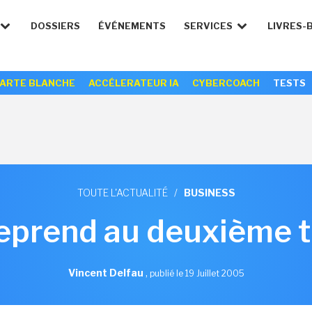
DOSSIERS
ÉVÉNEMENTS
SERVICES
LIVRES-
ARTE BLANCHE
ACCÉLERATEUR IA
CYBERCOACH
TESTS
TOUTE L'ACTUALITÉ
/
BUSINESS
reprend au deuxième t
Vincent Delfau
,
publié le 19 Juillet 2005