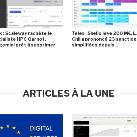
x : Scaleway rachète le
Telex : Skello lève 200 M€, L
ialiste HPC Qarnot,
Cnil a prononcé 23 sanction
emini prêt à supprimer
simplifiées depuis...
ARTICLES À LA UNE