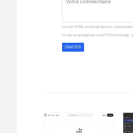
Le code HTML est interdit dans les commentaire
Ce site est protégé par reCAPTCHA et Google -