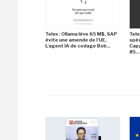
Telex : Ollama lève 65 M$, SAP
Tele
évite une amende de l'UE,
spéc
L'agent IA de codage Bob...
Capg
85...