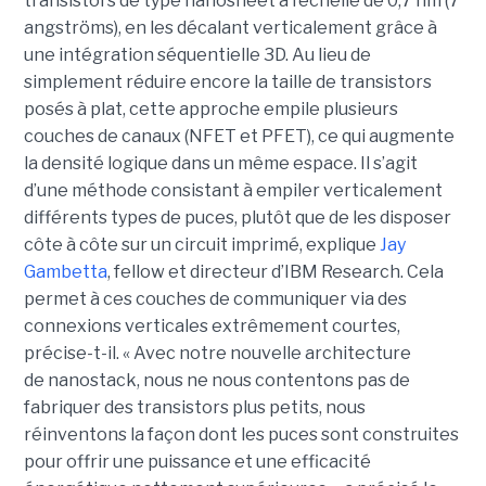
transistors de type nanosheet à l’échelle de 0,7 nm (7
angströms), en les décalant verticalement grâce à
une intégration séquentielle 3D. Au lieu de
simplement réduire encore la taille de transistors
posés à plat, cette approche empile plusieurs
couches de canaux (NFET et PFET), ce qui augmente
la densité logique dans un même espace. Il s’agit
d’une méthode consistant à empiler verticalement
différents types de puces, plutôt que de les disposer
côte à côte sur un circuit imprimé, explique
Jay
Gambetta
, fellow et directeur d’IBM Research. Cela
permet à ces couches de communiquer via des
connexions verticales extrêmement courtes,
précise-t-il. « Avec notre nouvelle architecture
de nanostack, nous ne nous contentons pas de
fabriquer des transistors plus petits, nous
réinventons la façon dont les puces sont construites
pour offrir une puissance et une efficacité