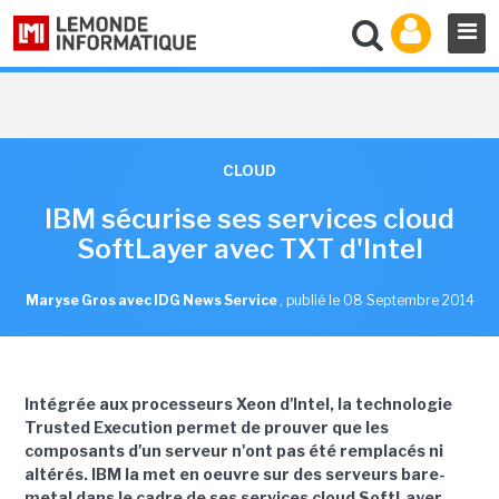
CLOUD
IBM sécurise ses services cloud
SoftLayer avec TXT d'Intel
Maryse Gros avec IDG News Service
,
publié le 08 Septembre 2014
Intégrée aux processeurs Xeon d'Intel, la technologie
Trusted Execution permet de prouver que les
composants d'un serveur n'ont pas été remplacés ni
altérés. IBM la met en oeuvre sur des serveurs bare-
metal dans le cadre de ses services cloud SoftLayer.