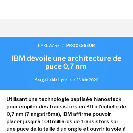
HARDWARE
/
PROCESSEUR
IBM dévoile une architecture de
puce 0,7 nm
Serge Leblal
,
publié le 26 Juin 2026
Utilisant une technologie baptisée Nanostack
pour empiler des transistors en 3D à l'échelle de
0,7 nm (7 angströms), IBM affirme pouvoir
placer jusqu'à 100 milliards de transistors sur
une puce de la taille d'un ongle et ouvrir la voie à