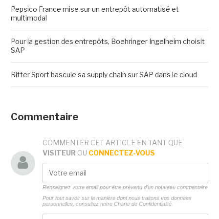
Pepsico France mise sur un entrepôt automatisé et
multimodal
Pour la gestion des entrepôts, Boehringer Ingelheim choisit
SAP
Ritter Sport bascule sa supply chain sur SAP dans le cloud
Commentaire
COMMENTER CET ARTICLE EN TANT QUE
VISITEUR
OU
CONNECTEZ-VOUS
Renseignez votre email pour être prévenu d'un nouveau commentaire
Pour tout savoir sur la manière dont nous traitons vos données
personnelles, consultez notre
Charte de Confidentialité.