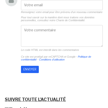
Renseignez votre email pour être prévenu d'un nouveau commentaire
Pour tout savoir sur la manière dont nous traitons vos données
personnelles, consultez notre
Charte de Confidentialité.
Le code HTML est interdit dans les commentaires
Ce site est protégé par reCAPTCHA et Google -
Politique de
confidentialité
-
Conditions d'utilisation
SUIVRE TOUTE L'ACTUALITÉ