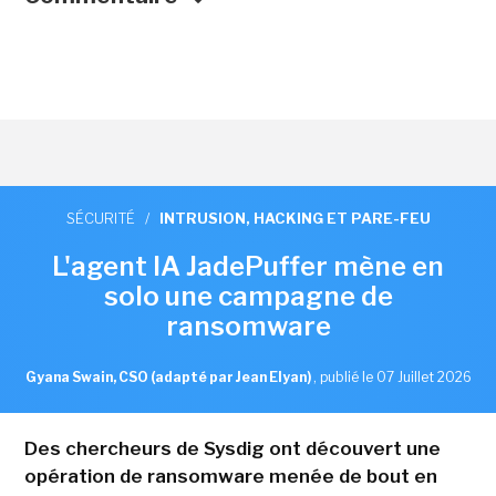
SÉCURITÉ
/
INTRUSION, HACKING ET PARE-FEU
L'agent IA JadePuffer mène en
solo une campagne de
ransomware
Gyana Swain, CSO (adapté par Jean Elyan)
,
publié le 07 Juillet 2026
Des chercheurs de Sysdig ont découvert une
opération de ransomware menée de bout en