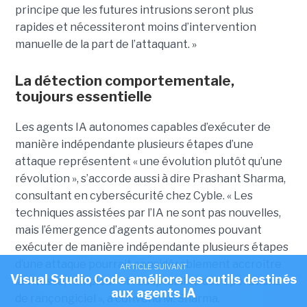
principe que les futures intrusions seront plus
rapides et nécessiteront moins d’intervention
manuelle de la part de l’attaquant. »
La détection comportementale,
toujours essentielle
Les agents IA autonomes capables d’exécuter de
manière indépendante plusieurs étapes d’une
attaque représentent « une évolution plutôt qu’une
révolution », s’accorde aussi à dire Prashant Sharma,
consultant en cybersécurité chez Cyble. « Les
techniques assistées par l’IA ne sont pas nouvelles,
mais l’émergence d’agents autonomes pouvant
exécuter de manière indépendante plusieurs étapes
d’une attaque pourrait considérablement accroître
ARTICLE SUIVANT
Visual Studio Code améliore les outils destinés
la vitesse, l’ampleur et l’adaptabilité des opérations
aux agents IA
de rançongiciel », a convenu M. Sharma.