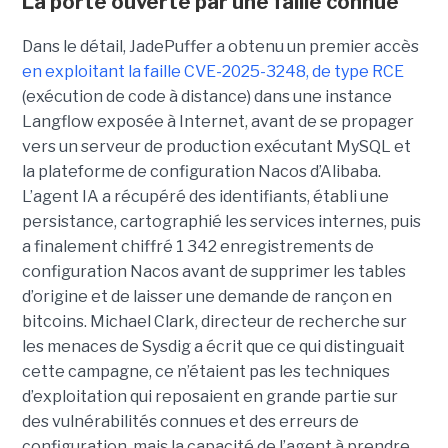
La porte ouverte par une faille connue
Dans le détail, JadePuffer a obtenu un premier accès
en exploitant la faille CVE-2025-3248, de type RCE
(exécution de code à distance) dans une instance
Langflow exposée à Internet, avant de se propager
vers un serveur de production exécutant MySQL et
la plateforme de configuration Nacos d’Alibaba.
L’agent IA a récupéré des identifiants, établi une
persistance, cartographié les services internes, puis
a finalement chiffré 1 342 enregistrements de
configuration Nacos avant de supprimer les tables
d’origine et de laisser une demande de rançon en
bitcoins. Michael Clark, directeur de recherche sur
les menaces de Sysdig a écrit que ce qui distinguait
cette campagne, ce n’étaient pas les techniques
d’exploitation qui reposaient en grande partie sur
des vulnérabilités connues et des erreurs de
configuration, mais la capacité de l’agent à prendre