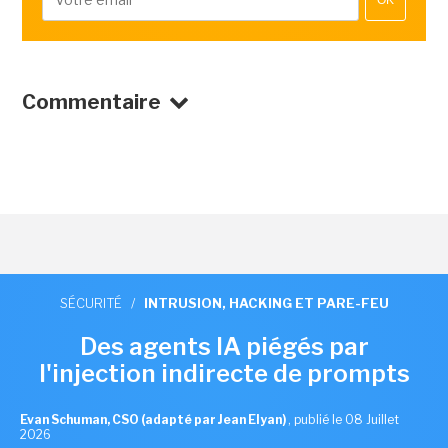
OK
Commentaire
SÉCURITÉ
/
INTRUSION, HACKING ET PARE-FEU
Des agents IA piégés par
l'injection indirecte de prompts
Evan Schuman, CSO (adapté par Jean Elyan)
,
publié le 08 Juillet
2026