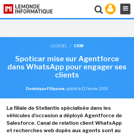
LOGICIEL
/
CRM
Spoticar mise sur Agentforce
dans WhatsApp pour engager ses
clients
Dominique Filippone
,
publié le 12 Février 2026
La filiale de Stellantis spécialisée dans les
véhicules d'occasion a déployé Agentforce de
Salesforce. Canal de relation client WhatsApp
et recherches web dopés aux agents sont au