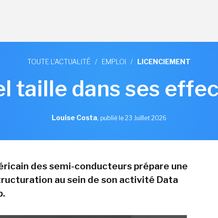
TOUTE L'ACTUALITÉ
/
EMPLOI
/
LICENCIEMENT
el taille dans ses effec
Louise Costa
,
publié le 23 Juillet 2026
ricain des semi-conducteurs prépare une
ructuration au sein de son activité Data
p.