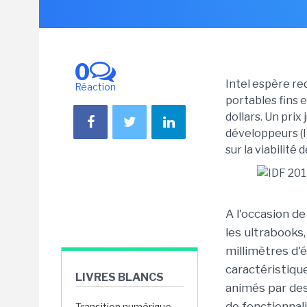
0
Intel espère re
Réaction
portables fins 
dollars. Un prix
développeurs (I
sur la viabilité 
A l'occasion de
les ultrabooks
millimètres d'
caractéristique
LIVRES BLANCS
animés par des
de fonctionnali
Transition numérique