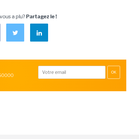
 vous a plu?
Partagez le !
OK
 50000