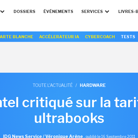
DOSSIERS
ÉVÉNEMENTS
SERVICES
LIVRES-
ARTE BLANCHE
ACCÉLERATEUR IA
CYBERCOACH
TESTS
TOUTE L'ACTUALITÉ
/
HARDWARE
ntel critiqué sur la tar
ultrabooks
IDG News Service / Véronique Arène
,
publié le 16 Septembre 2011