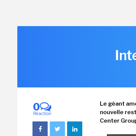
Int
Le géant amé
0
nouvelle rest
Réaction
Center Grou