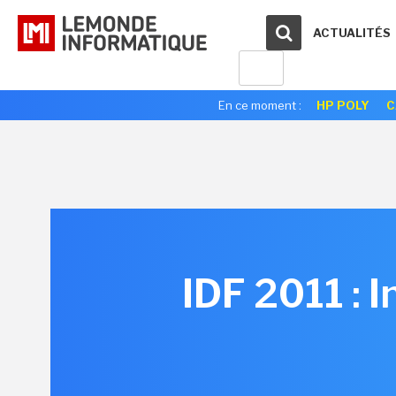
ACTUALITÉS
En ce moment :
HP POLY
C
IDF 2011 : I