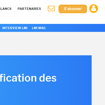
S'abonner
BLANCS
PARTENAIRES
INTERVIEW LMI
LMI MAG
ification des