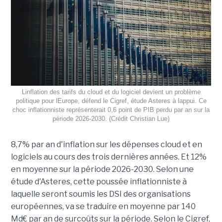
Linflation des tarifs du cloud et du logiciel devient un problème
politique pour lEurope, défend le Cigref, étude Asteres à lappui. Ce
choc inflationniste représenterait 0,6 point de PIB perdu par an sur la
période 2026-2030. (Crédit Christian Lue)
8,7% par an d'inflation sur les dépenses cloud et en
logiciels au cours des trois dernières années. Et 12%
en moyenne sur la période 2026-2030. Selon une
étude d'Asteres, cette poussée inflationniste à
laquelle seront soumis les DSI des organisations
européennes, va se traduire en moyenne par 140
Md€ par an de surcoûts sur la période. Selon le Cigref,