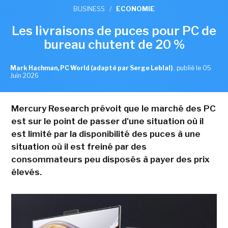
BUSINESS
/
ECONOMIE
Les livraisons de puces pour PC de
bureau chutent de 20 %
Mark Hachman, PC World (adapté par Serge Leblal)
,
publié le 05
Juin 2026
Mercury Research prévoit que le marché des PC
est sur le point de passer d'une situation où il
est limité par la disponibilité des puces à une
situation où il est freiné par des
consommateurs peu disposés à payer des prix
élevés.