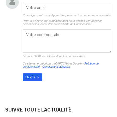
Renseignez votre email pour être prévenu d'un nouveau commentaire
Pour tout savoir sur la manière dont nous traitons vos données
personnelles, consultez notre
Charte de Confidentialité.
Le code HTML est interdit dans les commentaires
Ce site est protégé par reCAPTCHA et Google -
Politique de
confidentialité
-
Conditions d'utilisation
SUIVRE TOUTE L'ACTUALITÉ