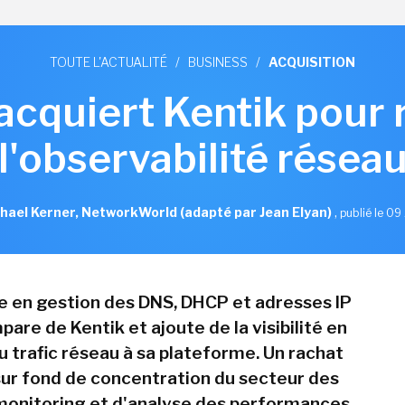
TOUTE L'ACTUALITÉ
/
BUSINESS
/
ACQUISITION
 acquiert Kentik pour 
l'observabilité résea
hael Kerner, NetworkWorld (adapté par Jean Elyan)
,
publié le 09 
te en gestion des DNS, DHCP et adresses IP
pare de Kentik et ajoute de la visibilité en
u trafic réseau à sa plateforme. Un rachat
 sur fond de concentration du secteur des
 monitoring et d'analyse des performances