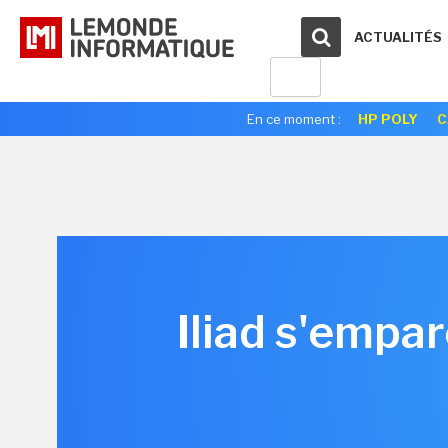
ACTUALITÉS
En ce moment :
HP POLY
C
Iliad s'empar