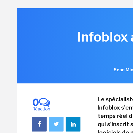
Infoblox
Sean Mic
Le spécialis
0
Infoblox s'em
Réaction
temps réel d
qui s'inscrit
logiciels de