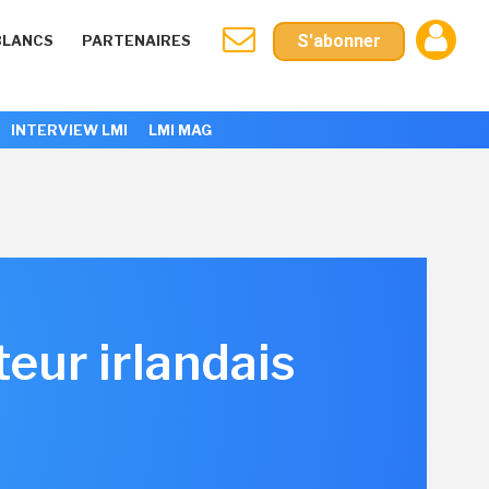
S'abonner
BLANCS
PARTENAIRES
INTERVIEW LMI
LMI MAG
teur irlandais