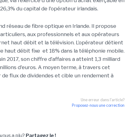
que, via l'exercice d'une option d'achat exerçable en
6,3% du capital de l'opérateur irlandais.
d réseau de fibre optique en Irlande. Il propose
ticuliers, aux professionnels et aux opérateurs
ernet haut débit et la télévision. L’opérateur détient
le haut débit fixe et 18% dans la téléphonie mobile.
n 2017, son chiffre d’affaires a atteint 1,3 milliard
millions d'euros. A moyen terme, à travers cet
r de flux de dividendes et cible un rendement à
Une erreur dans l'article?
Proposez-nous une correction
 vous a plu?
Partagez le !