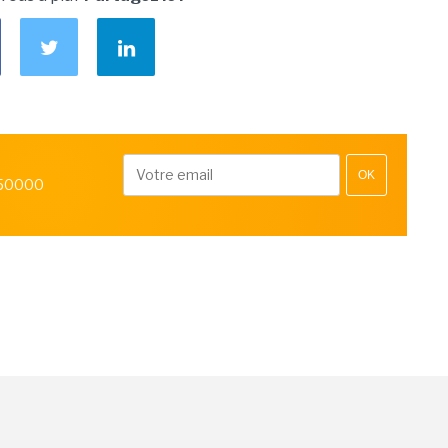
OK
 50000