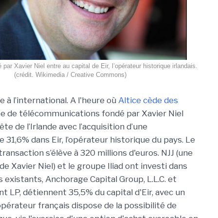
 par Xavier Niel entre au capital de Eir, l’opérateur historique irlandais.
(crédit. Wikimedia / Creative Commons)
e à l’international. A l'heure où
Altice cède des
upe de télécommunications fondé par Xavier Niel
ête de l’Irlande avec l’acquisition d’une
e 31,6% dans Eir, l’opérateur historique du pays. Le
ransaction s’élève à 320 millions d'euros. NJJ (une
de Xavier Niel) et le groupe Iliad ont investi dans
 existants, Anchorage Capital Group, L.L.C. et
LP, détiennent 35,5% du capital d'Eir, avec un
pérateur français dispose de la possibilité de