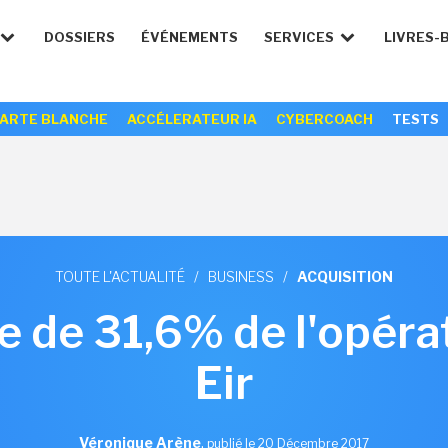
DOSSIERS
ÉVÉNEMENTS
SERVICES
LIVRES-
ARTE BLANCHE
ACCÉLERATEUR IA
CYBERCOACH
TESTS
TOUTE L'ACTUALITÉ
/
BUSINESS
/
ACQUISITION
e de 31,6% de l'opéra
Eir
Véronique Arène
,
publié le 20 Décembre 2017