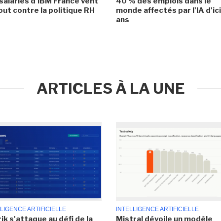
salariés d'IBM France vent
40 % des emplois dans le
ut contre la politique RH
monde affectés par l'IA d'ic
ans
ARTICLES À LA UNE
LIGENCE ARTIFICIELLE
INTELLIGENCE ARTIFICIELLE
ik s'attaque au défi de la
Mistral dévoile un modèle