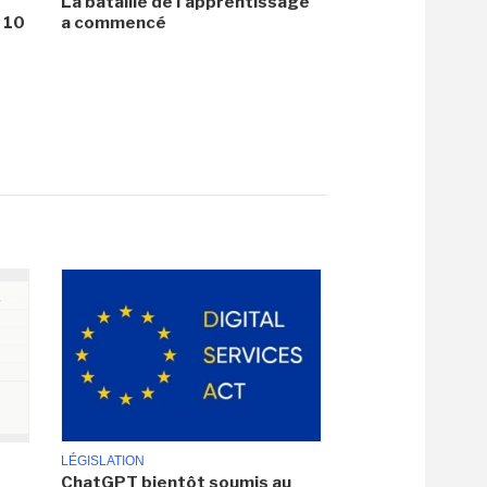
La bataille de l'apprentissage
i 10
a commencé
LÉGISLATION
ChatGPT bientôt soumis au