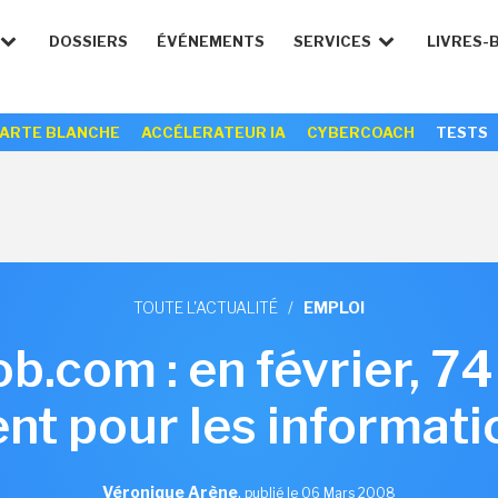
DOSSIERS
ÉVÉNEMENTS
SERVICES
LIVRES-
ARTE BLANCHE
ACCÉLERATEUR IA
CYBERCOACH
TESTS
TOUTE L'ACTUALITÉ
/
EMPLOI
ob.com : en février, 7
ent pour les informati
Véronique Arène
,
publié le 06 Mars 2008