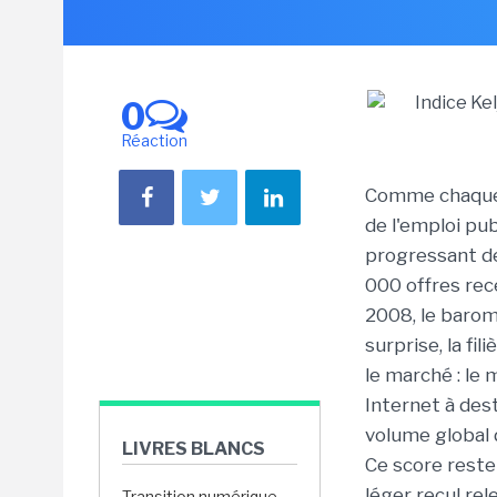
0
Réaction
Comme chaque 
de l'emploi pu
progressant de
000 offres rec
2008, le barom
surprise, la fi
le marché : le 
Internet à des
volume global d
LIVRES BLANCS
Ce score reste
léger recul rel
Transition numérique