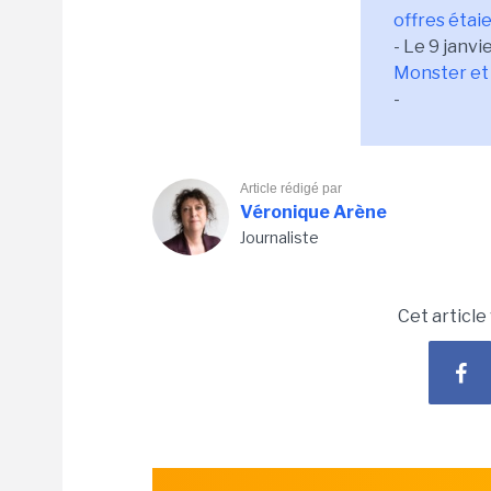
offres étai
- Le 9 janvie
Monster et
-
Article rédigé par
Véronique Arène
Journaliste
Cet article