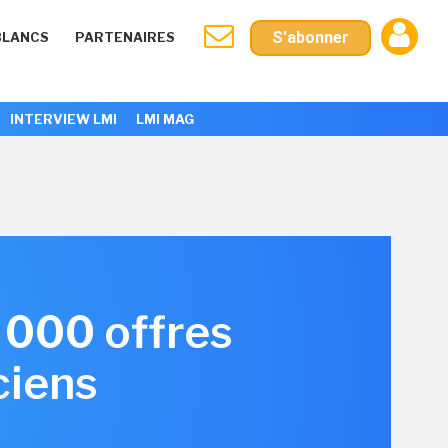
S'abonner
BLANCS
PARTENAIRES
INTERVIEW LMI
LMI MAG
4 000 offres
ciens