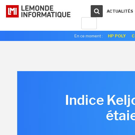
ACTUALITÉS
En ce moment :
HP POLY
C
Indice Kelj
étai