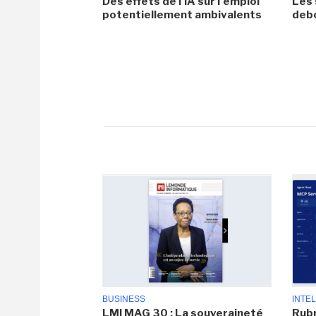
Des effets de l'IA sur l'emploi
Les 
potentiellement ambivalents
debo
BUSINESS
INTEL
LMI MAG 30 : La souveraineté
Rubr