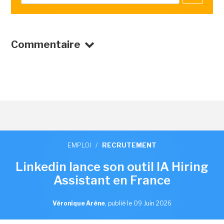
Commentaire
EMPLOI
/
RECRUTEMENT
Linkedin lance son outil IA Hiring
Assistant en France
Véronique Arène
,
publié le 09 Juin 2026