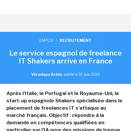
EMPLOI
/
RECRUTEMENT
Le service espagnol de freelance
IT Shakers arrive en France
Véronique Arène
,
publié le 10 Juin 2026
Après l'Italie, le Portugal et le Royaume-Uni, la
start-up espagnole Shakers spécialisée dans le
placement de freelances IT s'attaque au
marché français. Objectif : répondre à la
demande en compétences qualifiées en
particulier sur l'IA pour des missions de longue