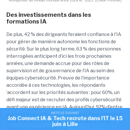
entreprises au niveau mondial entre 2024 et 2025. (Crédit Fortinet)
Des investissements dans les
formations IA
De plus, 42 % des dirigeants feraient confiance à l'IA
pour gérer de manière autonome les fonctions de
sécurité. Sur le plus long terme, 63 % des personnes
interrogées anticipent d’ici les trois prochaines
années, une demande accrue pour des rôles de
supervision et de gouvernance de l’IA au sein des
équipes cybersécurité. Preuve de l’importance
accordée à ces technologies, les répondants
’accordent sur les priorités suivantes : pour 60%, un
défi majeur est de recruter des profils cybersécurité
ayant une expérience en IA. Aujourd’hui, 92% d’entre
ARTICLE SUIVANT
eux sont susceptibles d’investir dans des formations
Job Connect IA & Tech recrute dans l'IT le 15
ou certifications en cybersécurité liées à l’IA au
juin à Lille
cours des 12 prochains mois.