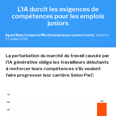
L'IA durcit les exigences de
compétences pour les emplois
juniors
Agam Shah, ComputerWorld (adapté par Louise Costa)
,
publié le
03 Juillet 2026
La perturbation du marché du travail causée par
l'IA générative oblige les travailleurs débutants
à renforcer leurs compétences s'ils veulent
faire progresser leur carrière Selon PwC