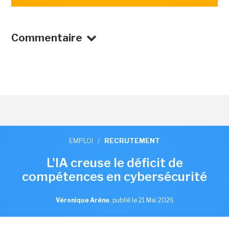
Commentaire
EMPLOI
/
RECRUTEMENT
L'IA creuse le déficit de
compétences en cybersécurité
Véronique Arène
,
publié le 21 Mai 2026