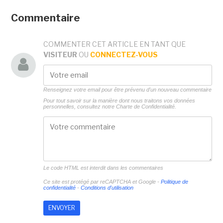
Commentaire
COMMENTER CET ARTICLE EN TANT QUE
VISITEUR
OU
CONNECTEZ-VOUS
Renseignez votre email pour être prévenu d'un nouveau commentaire
Pour tout savoir sur la manière dont nous traitons vos données
personnelles, consultez notre
Charte de Confidentialité.
Le code HTML est interdit dans les commentaires
Ce site est protégé par reCAPTCHA et Google -
Politique de
confidentialité
-
Conditions d'utilisation