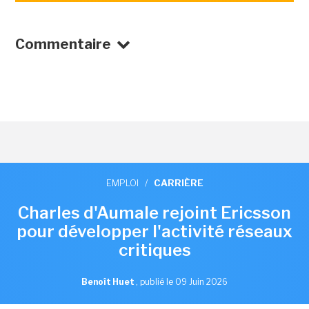
Commentaire
EMPLOI
/
CARRIÈRE
Charles d'Aumale rejoint Ericsson
pour développer l'activité réseaux
critiques
Benoît Huet
,
publié le 09 Juin 2026