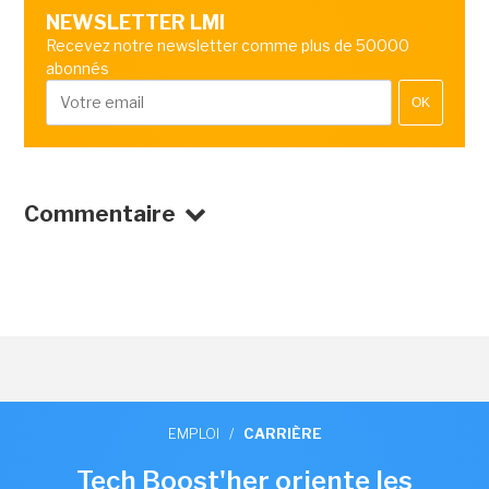
NEWSLETTER LMI
Recevez notre newsletter comme plus de 50000
abonnés
OK
Commentaire
EMPLOI
/
CARRIÈRE
Tech Boost'her oriente les