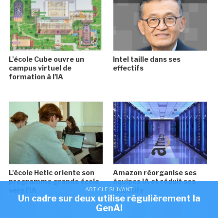
L'école Cube ouvre un
Intel taille dans ses
campus virtuel de
effectifs
formation à l'IA
L'école Hetic oriente son
Amazon réorganise ses
programme grande école
équipes IA et réduit ses
vers l'IA
effectifs
ARTICLE SUIVANT
Un cadre sur deux utilise régulièrement la
GenAI