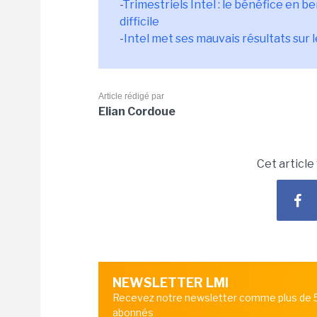
-
Trimestriels Intel : le bénéfice en b
difficile
-
Intel met ses mauvais résultats sur
Article rédigé par
Elian Cordoue
Cet article
NEWSLETTER LMI
Recevez notre newsletter comme plus de
abonnés