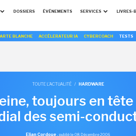
DOSSIERS
ÉVÉNEMENTS
SERVICES
LIVRES-
ARTE BLANCHE
ACCÉLERATEUR IA
CYBERCOACH
TESTS
TOUTE L'ACTUALITÉ
/
HARDWARE
 peine, toujours en tê
ial des semi-conduc
Elian Cordoue
,
publié le 08 Décembre 2006