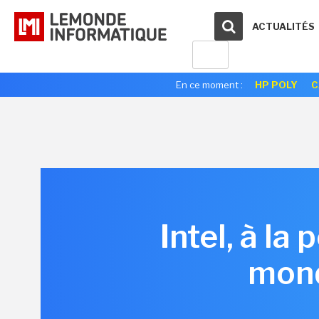
ACTUALITÉS
En ce moment :
HP POLY
C
Intel, à la
mond