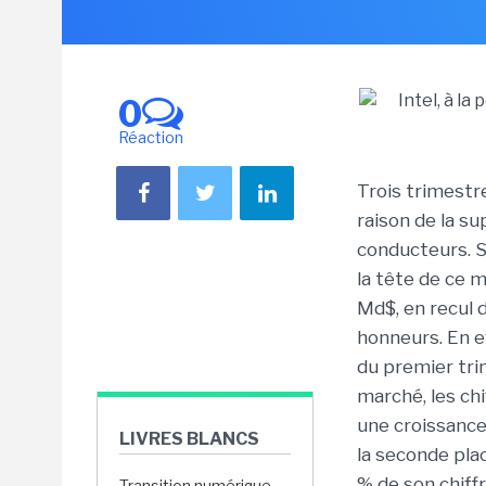
0
Réaction
Trois trimestre
raison de la s
conducteurs. S
la tête de ce m
Md$, en recul 
honneurs. En ef
du premier tr
marché, les chi
une croissance 
LIVRES BLANCS
la seconde pla
% de son chiff
Transition numérique