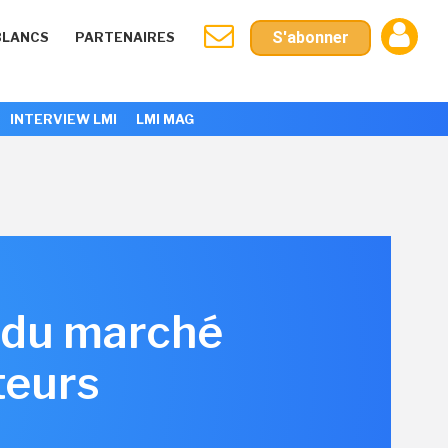
S'abonner
BLANCS
PARTENAIRES
INTERVIEW LMI
LMI MAG
te du marché
teurs