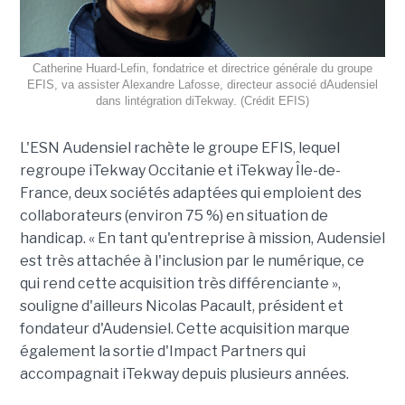
Catherine Huard-Lefin, fondatrice et directrice générale du groupe
EFIS, va assister Alexandre Lafosse, directeur associé dAudensiel
dans lintégration diTekway. (Crédit EFIS)
L'ESN Audensiel rachète le groupe EFIS, lequel
regroupe iTekway Occitanie et iTekway Île-de-
France, deux sociétés adaptées qui emploient des
collaborateurs (environ 75 %) en situation de
handicap. « En tant qu'entreprise à mission, Audensiel
est très attachée à l'inclusion par le numérique, ce
qui rend cette acquisition très différenciante »,
souligne d'ailleurs Nicolas Pacault, président et
fondateur d'Audensiel. Cette acquisition marque
également la sortie d'Impact Partners qui
accompagnait iTekway depuis plusieurs années.