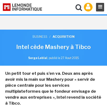
BUSINESS
/
ACQUISITION
Intel cède Mashery à Tibco
Serge Leblal
,
publié le 27 Aout 2015
Un petit tour et puis s'en va. Deux ans après
avoir mis la main sur Mashery pour « servir de
pièce centrale pour les services
multiplateformes que le fondeur envisage de
vendre aux entreprises », Intel revend la société
à Tibco.