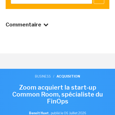
Commentaire
BUSINESS
/
ACQUISITION
Zoom acquiert la start-up
Common Room, spécialiste du
FinOps
Benoît Huet
,
publié le 06 Juillet 2026