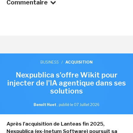
Commentaire
BUSINESS
/
ACQUISITION
Nexpublica s'offre Wikit pour
injecter de l'IA agentique dans ses
solutions
Benoît Huet
,
publié le 07 Juillet 2026
Après l'acquisition de Lanteas fin 2025,
Nexpublica (ex-Inetum Software) poursuit sa