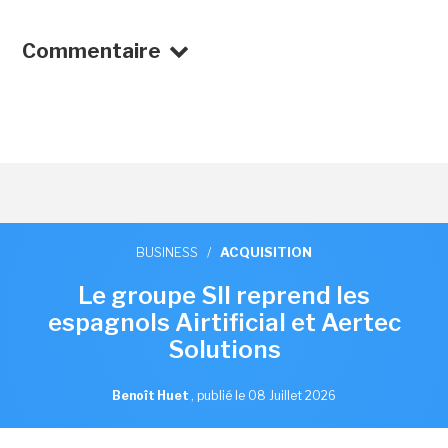
Commentaire
BUSINESS
/
ACQUISITION
Le groupe SII reprend les
espagnols Airtificial et Aertec
Solutions
Benoît Huet
,
publié le 08 Juillet 2026