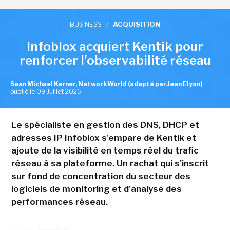
BUSINESS
/
ACQUISITION
Infoblox acquiert Kentik pour
renforcer l'observabilité réseau
Sean Michael Kerner, NetworkWorld (adapté par Jean Elyan)
,
publié le 09 Juillet 2026
Le spécialiste en gestion des DNS, DHCP et
adresses IP Infoblox s'empare de Kentik et
ajoute de la visibilité en temps réel du trafic
réseau à sa plateforme. Un rachat qui s'inscrit
sur fond de concentration du secteur des
logiciels de monitoring et d'analyse des
performances réseau.