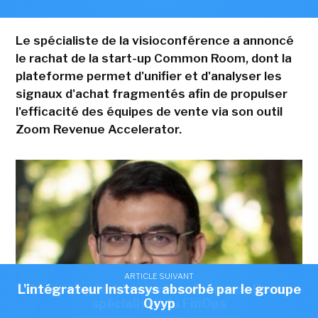
Le spécialiste de la visioconférence a annoncé
le rachat de la start-up Common Room, dont la
plateforme permet d'unifier et d'analyser les
signaux d'achat fragmentés afin de propulser
l'efficacité des équipes de vente via son outil
Zoom Revenue Accelerator.
ARTICLE SUIVANT
ARTICLE SUIVANT
L'intégrateur Instasys absorbé par le groupe
Zoom acquiert la start-up Common Room,
spécialiste du FinOps
Qyyp