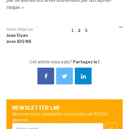
par de jeunes sociétés soutenues par du capital-
risque. »
Article rédigé par
1
2
3
Jean Elyan
avec IDG NS
Cet article vous a plu?
Partagez le !
NEWSLETTER LMI
Recevez notre newsletter comme plus de 50000
abonnés