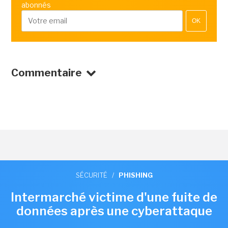
abonnés
OK
Commentaire
SÉCURITÉ
/
PHISHING
Intermarché victime d'une fuite de
données après une cyberattaque