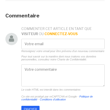
Commentaire
COMMENTER CET ARTICLE EN TANT QUE
VISITEUR
OU
CONNECTEZ-VOUS
Renseignez votre email pour être prévenu d'un nouveau commentaire
Pour tout savoir sur la manière dont nous traitons vos données
personnelles, consultez notre
Charte de Confidentialité.
Le code HTML est interdit dans les commentaires
Ce site est protégé par reCAPTCHA et Google -
Politique de
confidentialité
-
Conditions d'utilisation