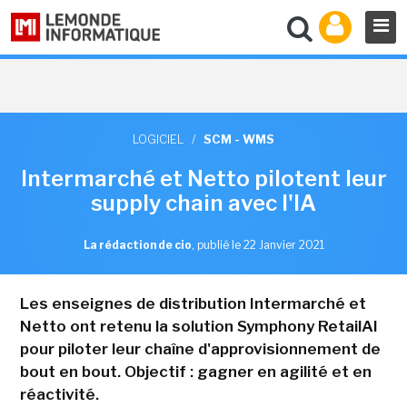
LOGICIEL
/
SCM - WMS
Intermarché et Netto pilotent leur
supply chain avec l'IA
La rédaction de cio
,
publié le 22 Janvier 2021
Les enseignes de distribution Intermarché et
Netto ont retenu la solution Symphony RetailAI
pour piloter leur chaîne d'approvisionnement de
bout en bout. Objectif : gagner en agilité et en
réactivité.