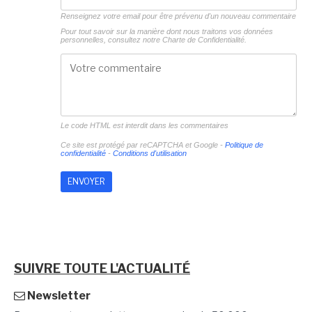
Renseignez votre email pour être prévenu d'un nouveau commentaire
Pour tout savoir sur la manière dont nous traitons vos données
personnelles, consultez notre
Charte de Confidentialité.
Le code HTML est interdit dans les commentaires
Ce site est protégé par reCAPTCHA et Google -
Politique de
confidentialité
-
Conditions d'utilisation
SUIVRE TOUTE L'ACTUALITÉ
Newsletter