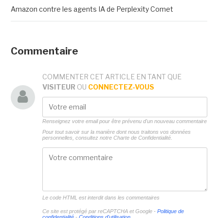
Amazon contre les agents IA de Perplexity Comet
Commentaire
COMMENTER CET ARTICLE EN TANT QUE
VISITEUR
OU
CONNECTEZ-VOUS
Renseignez votre email pour être prévenu d'un nouveau commentaire
Pour tout savoir sur la manière dont nous traitons vos données
personnelles, consultez notre
Charte de Confidentialité.
Le code HTML est interdit dans les commentaires
Ce site est protégé par reCAPTCHA et Google -
Politique de
confidentialité
-
Conditions d'utilisation