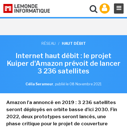
RÉSEAU
/
HAUT DÉBIT
Internet haut débit : le projet
Kuiper d'Amazon prévoit de lancer
3 236 satellites
Célia Seramour
,
publié le 08 Novembre 2021
Amazon l'a annoncé en 2019 : 3 236 satellites
seront déployés en orbite basse d'ici 2030. Fin
2022, deux prototypes seront lancés, une
phase critique pour le projet de couverture