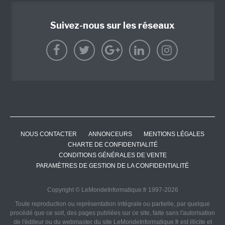
Suivez-nous sur les réseaux
NOUS CONTACTER
ANNONCEURS
MENTIONS LÉGALES
CHARTE DE CONFIDENTIALITÉ
CONDITIONS GÉNÉRALES DE VENTE
PARAMÈTRES DE GESTION DE LA CONFIDENTIALITÉ
Copyright © LeMondeInformatique.fr 1997-2026
Toute reproduction ou représentation intégrale ou partielle, par quelque
procédé que ce soit, des pages publiées sur ce site, faite sans l'autorisation
de l'éditeur ou du webmaster du site LeMondeInformatique.fr est illicite et