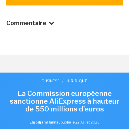
Commentaire
BUSINESS
/
JURIDIQUE
La Commission européenne
sanctionne AliExpress à hauteur
de 550 millions d'euros
Elgodjam Hanna
,
publié le 22 Juillet 2026