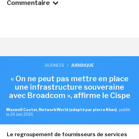
Commentaire
BUSINESS
/
JURIDIQUE
« On ne peut pas mettre en place
une infrastructure souveraine
avec Broadcom », affirme le Cispe
Maxwell Cooter, NetworkWorld (adapté par pierre Khan)
,
publié
le 29 Juin 2026
Le regroupement de fournisseurs de services