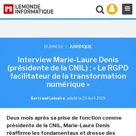
BUSINESS
/
JURIDIQUE
Interview Marie-Laure Denis
(présidente de la CNIL) : « Le RGPD
facilitateur de la transformation
numérique »
Bertrand Lemaire
,
publié le 29 Avril 2019
Deux mois après sa prise de fonction comme
présidente de la CNIL, Marie-Laure Denis
réaffirme les fondamentaux et dresse des