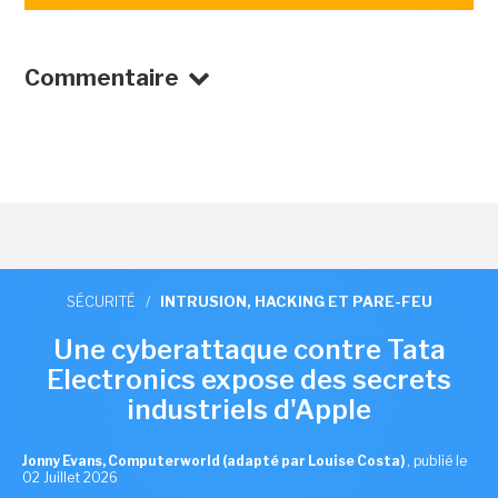
Commentaire
SÉCURITÉ
/
INTRUSION, HACKING ET PARE-FEU
Une cyberattaque contre Tata
Electronics expose des secrets
industriels d'Apple
Jonny Evans, Computerworld (adapté par Louise Costa)
,
publié le
02 Juillet 2026