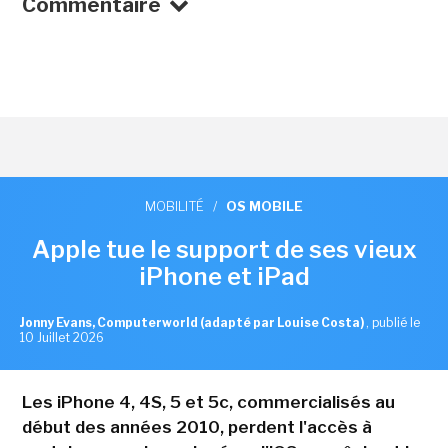
Commentaire
MOBILITÉ
/
OS MOBILE
Apple tue le support de ses vieux
iPhone et iPad
Jonny Evans, Computerworld (adapté par Louise Costa)
,
publié le
10 Juillet 2026
Les iPhone 4, 4S, 5 et 5c, commercialisés au
début des années 2010, perdent l'accès à