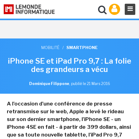
MOBILITÉ
/
SMARTPHONE
iPhone SE et iPad Pro 9,7 : La folie
des grandeurs a vécu
Dominique Filippone
,
publié le 21 Mars 2016
A l'occasion d'une conférence de presse
retransmise sur le web, Apple a levé le rideau
sur son dernier smartphone, l'iPhone SE - un
iPhone 4SE en fait - à partir de 399 dollars, ainsi
que sa toute nouvelle tablette, l'iPad Pro 9,7