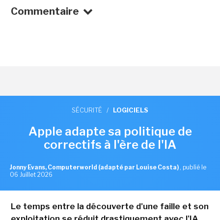
Commentaire
SÉCURITÉ
/
LOGICIELS
Apple adapte sa politique de
correctifs à l'ère de l'IA
Jonny Evans, Computerworld (adapté par Louise Costa)
,
publié le
06 Juillet 2026
Le temps entre la découverte d'une faille et son
exploitation se réduit drastiquement avec l'IA.