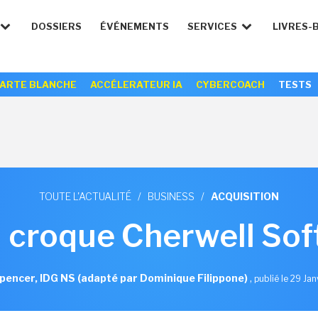
DOSSIERS
ÉVÉNEMENTS
SERVICES
LIVRES-
ARTE BLANCHE
ACCÉLERATEUR IA
CYBERCOACH
TESTS
TOUTE L'ACTUALITÉ
/
BUSINESS
/
ACQUISITION
i croque Cherwell So
pencer, IDG NS (adapté par Dominique Filippone)
,
publié le 29 Jan