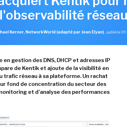
 acquiert Kentik pour 
l'observabilité résea
hael Kerner, NetworkWorld (adapté par Jean Elyan)
,
publié le 09 
te en gestion des DNS, DHCP et adresses IP
pare de Kentik et ajoute de la visibilité en
u trafic réseau à sa plateforme. Un rachat
 sur fond de concentration du secteur des
 monitoring et d'analyse des performances