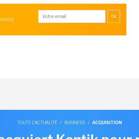
OK
 50000
TOUTE L'ACTUALITÉ
/
BUSINESS
/
ACQUISITION