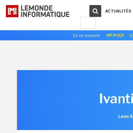
ACTUALITÉS
En ce moment :
HP POLY
C
Ivant
Leon S