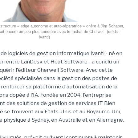
rastructure « edge autonome et auto-réparatrice » chère à Jim Schaper,
ait encore un peu plus concrète avec le rachat de Cherwell. (crédit :
Ivanti)
de logiciels de gestion informatique Ivanti - né en
ion entre LanDesk et Heat Software - a conclu un
quérir l'éditeur Cherwell Software. Avec cette
ociété spécialisée dans la gestion des postes de
 renforcer sa plateforme d'automatisation de la
ns dopée à l'IA. Fondée en 2004, l'entreprise
 des solutions de gestion de services IT Bien
été se trouvent aux États-Unis et au Royaume-Uni,
 physique à Sydney, en Australie et en Allemagne.
ivulgués, prévoit qu'Ivanti continuera à maintenir