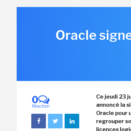
Oracle signe
Ce jeudi 23 j
0
annoncé la s
Réaction
Oracle pour u
regrouper so
licences logi