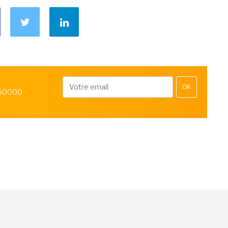
OK
 50000