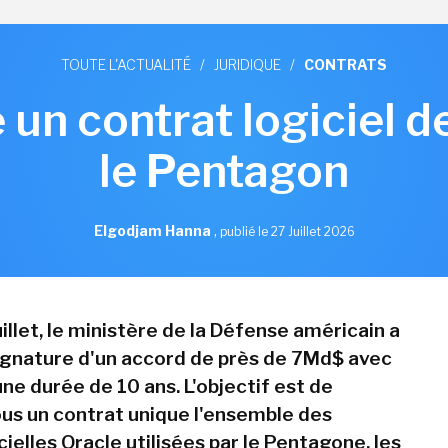
TOUTE L'ACTUALITÉ
/
JURIDIQUE
/
CONTRATS
 un contrat logiciel 
le Pentagon
Elgodjam Hanna
,
publié le 27 Juillet 2026
uillet, le ministère de la Défense américain a
ignature d'un accord de près de 7Md$ avec
ne durée de 10 ans. L'objectif est de
us un contrat unique l'ensemble des
cielles Oracle utilisées par le Pentagone, les