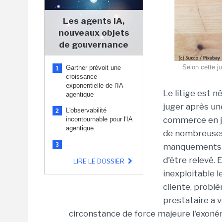
Les agents IA,
nouveaux objets
de gouvernance
Selon cette j
Gartner prévoit une
1
croissance
exponentielle de l'IA
Le litige est n
agentique
juger après un
L'observabilité
2
commerce en ja
incontournable pour l'IA
agentique
de nombreuses 
...
3
manquements de
d'être relevé. 
LIRE LE DOSSIER
inexploitable 
cliente, probl
prestataire a 
circonstance de force majeure l'exonér