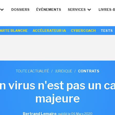
DOSSIERS
ÉVÉNEMENTS
SERVICES
LIVRES-
ARTE BLANCHE
ACCÉLERATEUR IA
CYBERCOACH
TESTS
TOUTE L'ACTUALITÉ
/
JURIDIQUE
/
CONTRATS
Un virus n'est pas un c
majeure
Bertrand Lemaire
,
publié le 06 Mars 2020