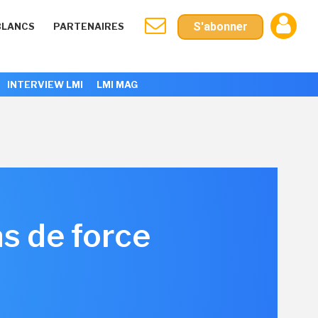
S'abonner
BLANCS
PARTENAIRES
INTERVIEW LMI
LMI MAG
as de force