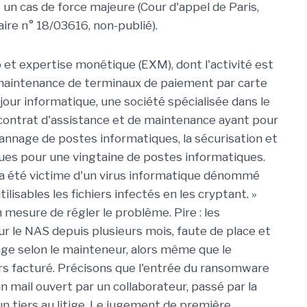
un cas de force majeure (Cour d'appel de Paris,
aire n° 18/03616, non-publié).
o et expertise monétique (EXM), dont l'activité est
t la maintenance de terminaux de paiement par carte
jour informatique, une société spécialisée dans le
 contrat d'assistance et de maintenance ayant pour
épannage de postes informatiques, la sécurisation et
ues pour une vingtaine de postes informatiques.
xm a été victime d'un virus informatique dénommé
ilisables les fichiers infectés en les cryptant. »
 mesure de régler le problème. Pire : les
ur le NAS depuis plusieurs mois, faute de place et
e selon le mainteneur, alors même que le
urs facturé. Précisons que l'entrée du ransomware
un mail ouvert par un collaborateur, passé par la
n tiers au litige. Le jugement de première