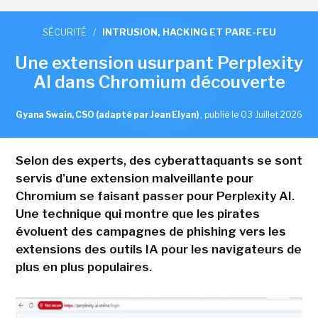
SÉCURITÉ
/
INTRUSION, HACKING ET PARE-FEU
Une extension usurpant Perplexity
AI dans Chromium découverte
Gyana Swain, CSO (adapté par Jean Elyan)
,
publié le 03 Juillet 2026
Selon des experts, des cyberattaquants se sont
servis d'une extension malveillante pour
Chromium se faisant passer pour Perplexity AI.
Une technique qui montre que les pirates
évoluent des campagnes de phishing vers les
extensions des outils IA pour les navigateurs de
plus en plus populaires.