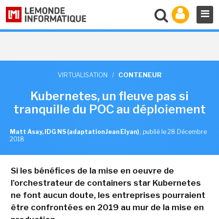
VIRTUALISATION
/
CONTENEUR
Kubernetes, un fleuve pas si
tranquille du POC au déploiement
Matt Asay, IDG NS (adaptation Jean Elyan)
,
publié le 28 Décembre
2018
Si les bénéfices de la mise en oeuvre de
l'orchestrateur de containers star Kubernetes
ne font aucun doute, les entreprises pourraient
être confrontées en 2019 au mur de la mise en