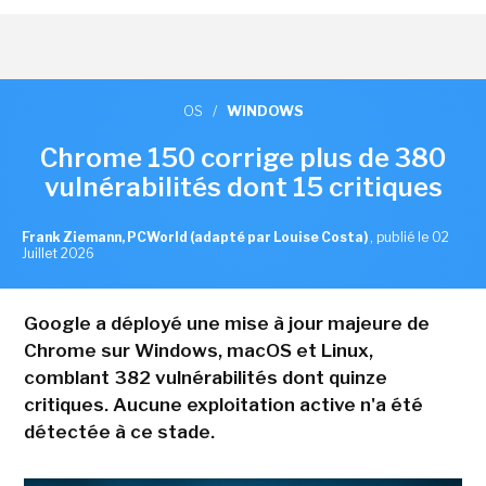
OS
/
WINDOWS
Chrome 150 corrige plus de 380
vulnérabilités dont 15 critiques
Frank Ziemann, PCWorld (adapté par Louise Costa)
,
publié le 02
Juillet 2026
Google a déployé une mise à jour majeure de
Chrome sur Windows, macOS et Linux,
comblant 382 vulnérabilités dont quinze
critiques. Aucune exploitation active n'a été
détectée à ce stade.