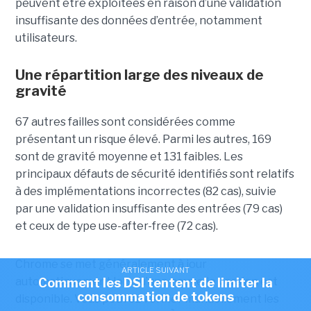
peuvent être exploitées en raison d’une validation
insuffisante des données d’entrée, notamment
utilisateurs.
Une répartition large des niveaux de
gravité
67 autres failles sont considérées comme
présentant un risque élevé. Parmi les autres, 169
sont de gravité moyenne et 131 faibles. Les
principaux défauts de sécurité identifiés sont relatifs
à des implémentations incorrectes (82 cas), suivie
par une validation insuffisante des entrées (79 cas)
et ceux de type use-after-free (72 cas).
Chrome se met généralement à jour
ARTICLE SUIVANT
automatiquement lorsqu’une nouvelle version est
Comment les DSI tentent de limiter la
consommation de tokens
disponible. Vous pouvez vérifier manuellement les