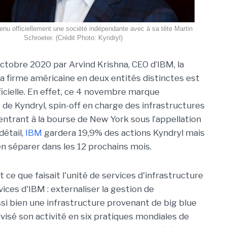
enu officiellement une société indépendante avec à sa tête Martin
Schroeter. (Crédit Photo: Kyndryl)
tobre 2020 par Arvind Krishna, CEO d’IBM, la
la firme américaine en deux entités distinctes est
icielle. En effet, ce 4 novembre marque
 de Kyndryl, spin-off en charge des infrastructures
ntrant à la bourse de New York sous l’appellation
détail,
IBM
gardera 19,9% des actions Kyndryl mais
en séparer dans les 12 prochains mois.
ce que faisait l'unité de services d'infrastructure
ces d'IBM : externaliser la gestion de
ssi bien une infrastructure provenant de big blue
ivisé son activité en six pratiques mondiales de