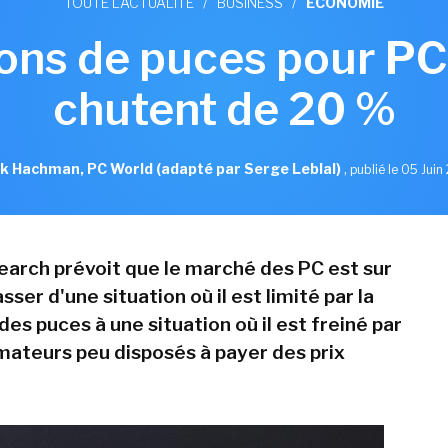
TOUTE L'ACTUALITÉ
/
BUSINESS
/
ECONOMIE
sons de puces pour P
chutent de 20 %
k Hachman, PC World (adapté par Serge Leblal)
,
publié le 05 Jui
arch prévoit que le marché des PC est sur
sser d'une situation où il est limité par la
 des puces à une situation où il est freiné par
teurs peu disposés à payer des prix