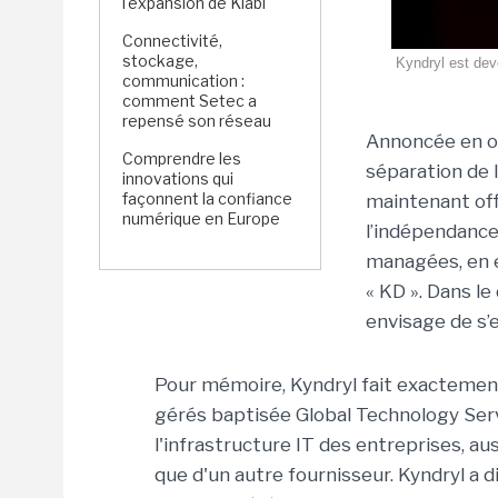
l'expansion de Kiabi
Connectivité,
stockage,
Kyndryl est dev
communication :
comment Setec a
repensé son réseau
Annoncée en oc
Comprendre les
séparation de 
innovations qui
façonnent la confiance
maintenant off
numérique en Europe
l’indépendance
managées, en e
« KD ». Dans le 
envisage de s’
Pour mémoire, Kyndryl fait exactement 
gérés baptisée Global Technology Servi
l'infrastructure IT des entreprises, au
que d'un autre fournisseur. Kyndryl a d