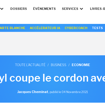
DOSSIERS
ÉVÉNEMENTS
SERVICES
LIVRES-
ARTE BLANCHE
ACCÉLERATEUR IA
CYBERCOACH
TESTS
TOUTE L'ACTUALITÉ
/
BUSINESS
/
ECONOMIE
yl coupe le cordon av
Jacques Cheminat
,
publié le 04 Novembre 2021