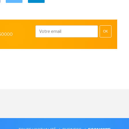
OK
 50000