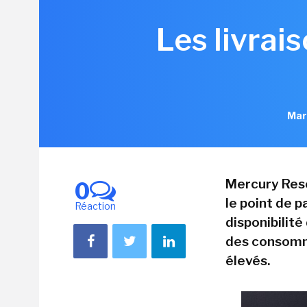
Les livrai
Mar
Mercury Rese
0
le point de pa
Réaction
disponibilité
des consomma
élevés.