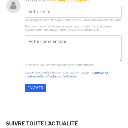
Renseignez votre email pour être prévenu d'un nouveau commentaire
Pour tout savoir sur la manière dont nous traitons vos données
personnelles, consultez notre
Charte de Confidentialité.
Le code HTML est interdit dans les commentaires
Ce site est protégé par reCAPTCHA et Google -
Politique de
confidentialité
-
Conditions d'utilisation
SUIVRE TOUTE L'ACTUALITÉ