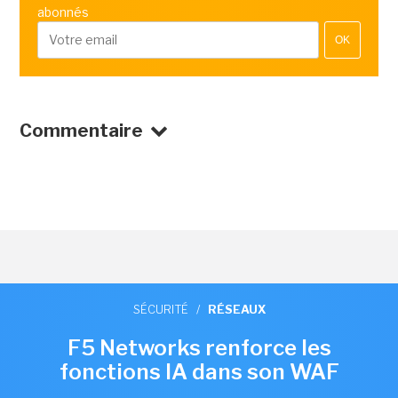
abonnés
OK
Commentaire
SÉCURITÉ
/
RÉSEAUX
F5 Networks renforce les
fonctions IA dans son WAF