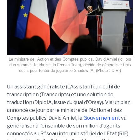
Le ministre de l'Action et des Comptes publics, David Amiel (ici lors
dun sommet Je choisis la French Tech), décide de généraliser trois
outils pour tenter de juguler le Shadow IA. (Photo : D.R.)
Un assistant généraliste (L'Assistant), un outil de
transcription (Transcripts) et une solution de
traduction (DiploIA, issue du quai d'Orsay). Via un plan
annoncé ce jour par le ministre de l'Action et des
Comptes publics, David Amiel, le
Gouvernement
va
généraliser à l'ensemble de son million d'agents
connectés au Réseau interministériel de l'Etat (RIE)