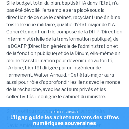
Si le budget total du plan, baptisé l'IA dans l'Etat, n'a
pas été dévoilé, l'ensemble sera placé sous la
direction de ce que le cabinet, recyclant une énième
fois le lexique militaire, qualifie d'état-major de l'IA.
Concrètement, un trio composé de la DITP (Direction
interministérielle de la transformation publique), de
la DGAFP (Direction générale de l'administration et
de la fonction publique) et de la Dinum, elle-même en
pleine transformation pour devenir une autorité,
l'Ariane, bientôt dirigée par un ingénieur de
l'armement, Walter Arnaud. « Cet état-major aura
aussi pour rôle d'approfondir les liens avec le monde
de la recherche, avec les acteurs privés et les
collectivités », souligne le cabinet du ministre.
Si le profil du nouveau Dinum peut surprendre, il
ARTICLE SUIVANT
L'Ugap guide les acheteurs vers des offres
trouve sa justification dans le parallèle que dresse
numériques souveraines
David Amiel entre la commande publique en