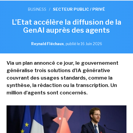
BUSINESS
/
SECTEUR PUBLIC / PRIVÉ
L'Etat accélère la diffusion de la
GenAI auprès des agents
Reynald Fléchaux
,
publié le 16 Juin 2026
Via un plan annoncé ce jour, le gouvernement
généralise trois solutions d'IA générative
couvrant des usages standards, comme la
synthèse, la rédaction ou la transcription. Un
million d'agents sont concernés.