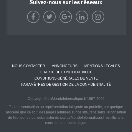
Suivez-nous sur les réseaux
NOUS CONTACTER
ANNONCEURS
MENTIONS LÉGALES
CHARTE DE CONFIDENTIALITÉ
CONDITIONS GÉNÉRALES DE VENTE
PARAMÈTRES DE GESTION DE LA CONFIDENTIALITÉ
Copyright © LeMondeInformatique.fr 1997-2026
Toute reproduction ou représentation intégrale ou partielle, par quelque
procédé que ce soit, des pages publiées sur ce site, faite sans l'autorisation
de l'éditeur ou du webmaster du site LeMondeInformatique.fr est illicite et
constitue une contrefaçon.