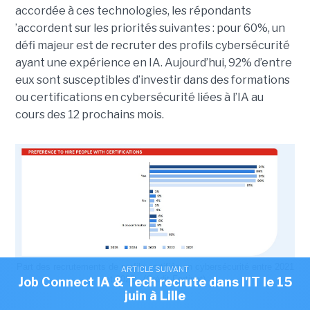
accordée à ces technologies, les répondants
’accordent sur les priorités suivantes : pour 60%, un
défi majeur est de recruter des profils cybersécurité
ayant une expérience en IA. Aujourd’hui, 92% d’entre
eux sont susceptibles d’investir dans des formations
ou certifications en cybersécurité liées à l’IA au
cours des 12 prochains mois.
Part des recrutements de profils certifiés en cybersécurité entre 2021
ARTICLE SUIVANT
et 2025 . (Crédit Fortinet)
Job Connect IA & Tech recrute dans l'IT le 15
juin à Lille