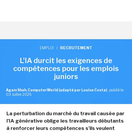
EMPLOI
/
RECRUTEMENT
L'IA durcit les exigences de
compétences pour les emplois
juniors
Agam Shah, ComputerWorld (adapté par Louise Costa)
,
publié le
03 Juillet 2026
La perturbation du marché du travail causée par
l'IA générative oblige les travailleurs débutants
à renforcer leurs compétences s'ils veulent