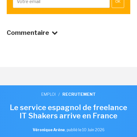
OK
Commentaire
EMPLOI
/
RECRUTEMENT
Le service espagnol de freelance
IT Shakers arrive en France
Véronique Arène
,
publié le 10 Juin 2026