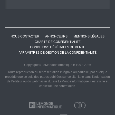
NOUS CONTACTER
ANNONCEURS
MENTIONS LÉGALES
CHARTE DE CONFIDENTIALITÉ
CONDITIONS GÉNÉRALES DE VENTE
PARAMÈTRES DE GESTION DE LA CONFIDENTIALITÉ
Copyright © LeMondeInformatique.fr 1997-2026
Toute reproduction ou représentation intégrale ou partielle, par quelque
procédé que ce soit, des pages publiées sur ce site, faite sans l'autorisation
de l'éditeur ou du webmaster du site LeMondeInformatique.fr est illicite et
constitue une contrefaçon.