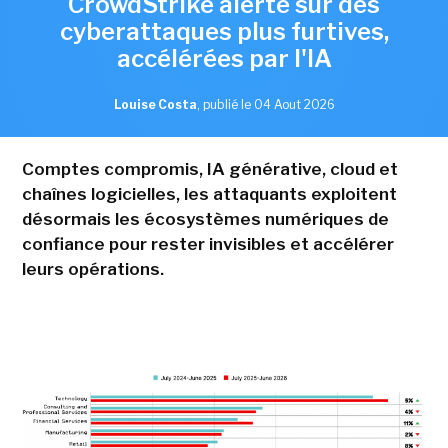
CrowdStrike alerte sur des
cyberattaques plus furtives,
accélérées par l'IA
Louise Costa
,
publié le 04 Aout 2026
Comptes compromis, IA générative, cloud et
chaînes logicielles, les attaquants exploitent
désormais les écosystèmes numériques de
confiance pour rester invisibles et accélérer
leurs opérations.