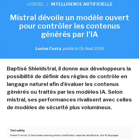
LOGICIEL
/
INTELLIGENCE ARTIFICIELLE
Mistral dévoile un modèle ouvert
pour contrôler les contenus
générés par l'IA
Louise Costa
,
publié le 06 Aout 2026
Baptisé Shieldstral, il donne aux développeurs la
possibilité de définir des règles de contrôle en
langage naturel afin d'évaluer les contenus
générés ou traités par les modèles IA. Selon
mistral, ses performances rivalisent avec celles
de modèles de sécurité plus volumineux.