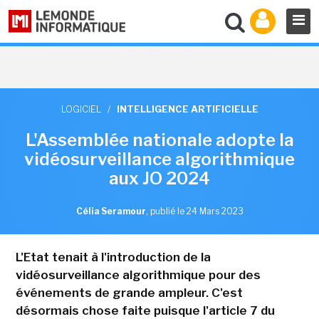
LOGICIEL
/
INTELLIGENCE ARTIFICIELLE
L'Assemblée nationale adopte la
vidéosurveillance algorithmique
aux JO 2024
Célia Seramour
,
publié le 24 Mars 2023
L'Etat tenait à l'introduction de la
vidéosurveillance algorithmique pour des
événements de grande ampleur. C'est
désormais chose faite puisque l'article 7 du