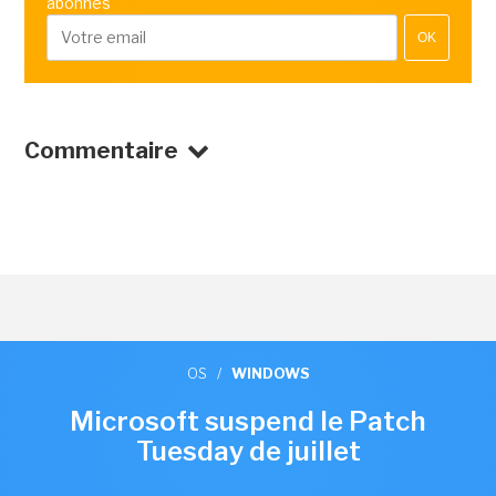
abonnés
OK
Commentaire
OS
/
WINDOWS
Microsoft suspend le Patch
Tuesday de juillet