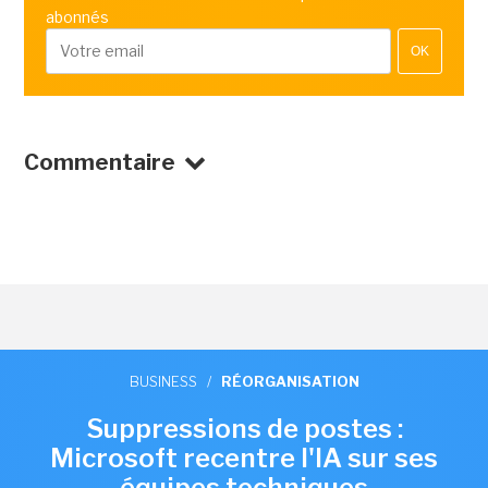
abonnés
OK
Commentaire
BUSINESS
/
RÉORGANISATION
Suppressions de postes :
Microsoft recentre l'IA sur ses
équipes techniques