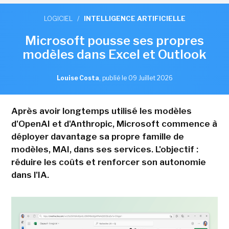
LOGICIEL
/
INTELLIGENCE ARTIFICIELLE
Microsoft pousse ses propres
modèles dans Excel et Outlook
Louise Costa
,
publié le 09 Juillet 2026
Après avoir longtemps utilisé les modèles
d'OpenAI et d'Anthropic, Microsoft commence à
déployer davantage sa propre famille de
modèles, MAI, dans ses services. L'objectif :
réduire les coûts et renforcer son autonomie
dans l'IA.