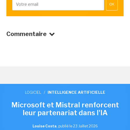
OK
Commentaire
LOGICIEL
/
INTELLIGENCE ARTIFICIELLE
Microsoft et Mistral renforcent
leur partenariat dans l'IA
Louise Costa
,
publié le 23 Juillet 2026