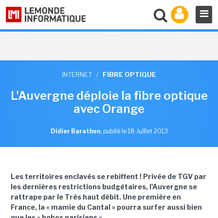
INTERNET
/
FIBRE OPTIQUE
L'Auvergne déploie la fibre optique
avec Orange
Didier Barathon
,
publié le 18 Juillet 2013
Les territoires enclavés se rebiffent ! Privée de TGV par
les dernières restrictions budgétaires, l'Auvergne se
rattrape par le Très haut débit. Une première en
France, la « mamie du Cantal » pourra surfer aussi bien
que les « bobos parisiens ».