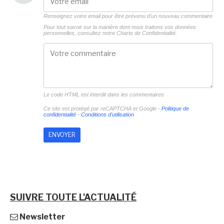
Renseignez votre email pour être prévenu d'un nouveau commentaire
Pour tout savoir sur la manière dont nous traitons vos données
personnelles, consultez notre
Charte de Confidentialité.
Le code HTML est interdit dans les commentaires
Ce site est protégé par reCAPTCHA et Google -
Politique de
confidentialité
-
Conditions d'utilisation
SUIVRE TOUTE L'ACTUALITÉ
Newsletter