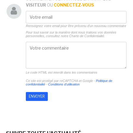
VISITEUR
OU
CONNECTEZ-VOUS
Renseignez votre email pour être prévenu d'un nouveau commentaire
Pour tout savoir sur la manière dont nous traitons vos données
personnelles, consultez notre
Charte de Confidentialité.
Le code HTML est interdit dans les commentaires
Ce site est protégé par reCAPTCHA et Google -
Politique de
confidentialité
-
Conditions d'utilisation