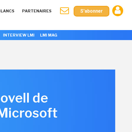
S'abonner
BLANCS
PARTENAIRES
INTERVIEW LMI
LMI MAG
ovell de
Microsoft