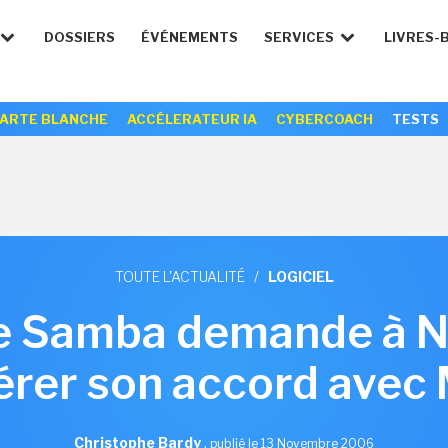
DOSSIERS
ÉVÉNEMENTS
SERVICES
LIVRES-
ARTE BLANCHE
ACCÉLERATEUR IA
CYBERCOACH
TESTS
TOUTE L'ACTUALITÉ
/
LOGICIEL
e Samba demande à N
érer son accord avec 
Christophe Bardy
,
publié le 13 Novembre 2006