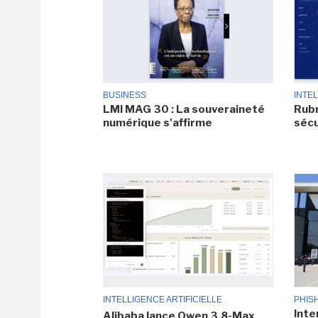
BUSINESS
INTEL
LMI MAG 30 : La souveraineté
Rubr
numérique s'affirme
sécu
INTELLIGENCE ARTIFICIELLE
PHIS
Inte
Alibaba lance Qwen 3.8-Max