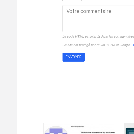
Le code HTML est interdit dans les commentaire
Ce site est protégé par reCAPTCHA et Google -