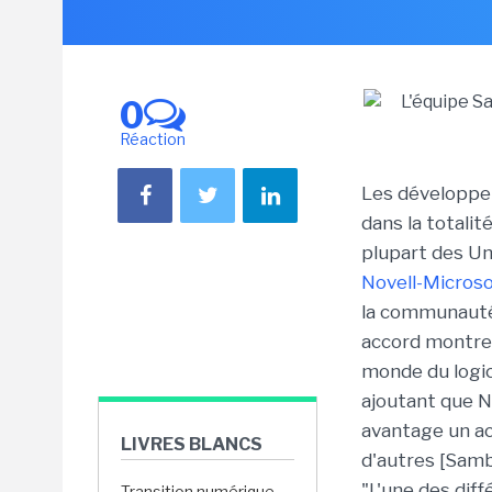
0
Réaction
Les développeu
dans la totalit
plupart des U
Novell-Microso
la communauté d
accord montre 
monde du logic
ajoutant que No
avantage un ac
LIVRES BLANCS
d'autres [Samb
"L'une des dif
Transition numérique