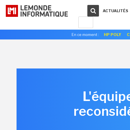
ACTUALITÉS
En ce moment :
HP POLY
C
L'équip
reconsid