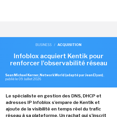
BUSINESS
/
ACQUISITION
Infoblox acquiert Kentik pour
renforcer l'observabilité réseau
Sean Michael Kerner, NetworkWorld (adapté par Jean Elyan)
,
publié le 09 Juillet 2026
Le spécialiste en gestion des DNS, DHCP et
adresses IP Infoblox s'empare de Kentik et
ajoute de la visibilité en temps réel du trafic
réseau à sa plateforme. Un rachat qui s'inscrit