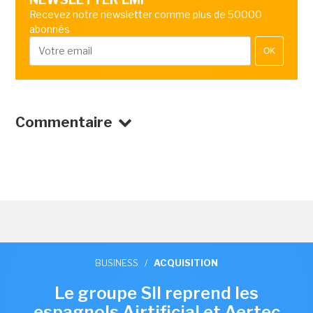
Recevez notre newsletter comme plus de 50000
abonnés
OK
Commentaire
BUSINESS
/
ACQUISITION
Le groupe SII reprend les
espagnols Airtificial et Aertec