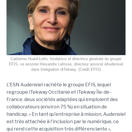
Catherine Huard-Lefin, fondatrice et directrice générale du groupe
EFIS, va assister Alexandre Lafosse, directeur associé dAudensiel
dans lintégration diTekway. (Crédit EFIS)
L'ESN Audensiel rachète le groupe EFIS, lequel
regroupe iTekway Occitanie et iTekway Île-de-
France, deux sociétés adaptées qui emploient des
collaborateurs (environ 75 %) en situation de
handicap. « En tant qu'entreprise à mission, Audensiel
est très attachée à l'inclusion par le numérique, ce
qui rend cette acquisition très différenciante »,