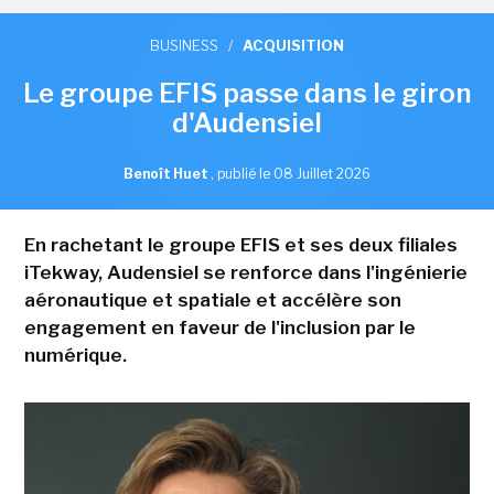
BUSINESS
/
ACQUISITION
Le groupe EFIS passe dans le giron
d'Audensiel
Benoît Huet
,
publié le 08 Juillet 2026
En rachetant le groupe EFIS et ses deux filiales
iTekway, Audensiel se renforce dans l'ingénierie
aéronautique et spatiale et accélère son
engagement en faveur de l'inclusion par le
numérique.