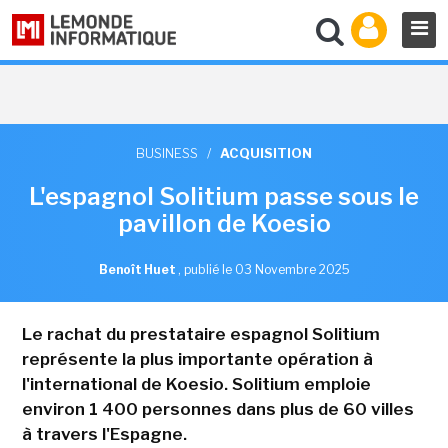
BUSINESS
/
ACQUISITION
L'espagnol Solitium passe sous le
pavillon de Koesio
Benoît Huet
,
publié le 03 Novembre 2025
Le rachat du prestataire espagnol Solitium
représente la plus importante opération à
l'international de Koesio. Solitium emploie
environ 1 400 personnes dans plus de 60 villes
à travers l'Espagne.