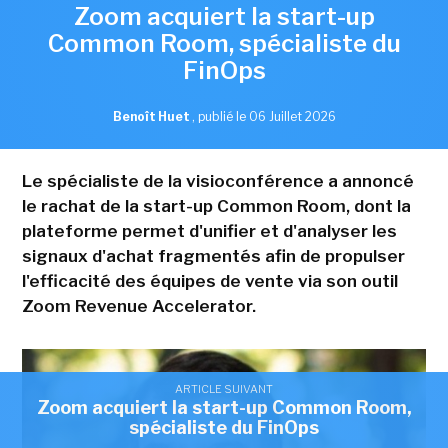
Zoom acquiert la start-up
Common Room, spécialiste du
FinOps
Benoît Huet
,
publié le 06 Juillet 2026
Le spécialiste de la visioconférence a annoncé
le rachat de la start-up Common Room, dont la
plateforme permet d'unifier et d'analyser les
signaux d'achat fragmentés afin de propulser
l'efficacité des équipes de vente via son outil
Zoom Revenue Accelerator.
ARTICLE SUIVANT
Zoom acquiert la start-up Common Room,
spécialiste du FinOps