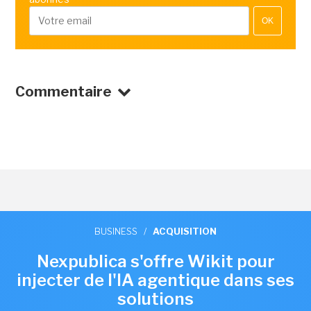
OK
Commentaire
BUSINESS
/
ACQUISITION
Nexpublica s'offre Wikit pour
injecter de l'IA agentique dans ses
solutions