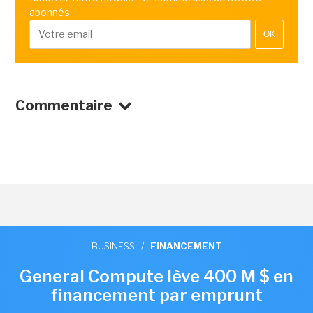
abonnés
OK
Commentaire
BUSINESS
/
FINANCEMENT
General Compute lève 400 M $ en
financement par emprunt