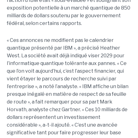
l’action d’IBM était « sous-évaluée » et soulignant son
exposition potentielle à un marché quantique de 850
milliards de dollars soutenu par le gouvernement
fédéral, selon certains rapports.
« Ces annonces ne modifient pas le calendrier
quantique présenté par IBM », a précisé Heather
West. La société avait déjà indiqué viser 2029 pour
l’informatique quantique tolérante aux pannes. « Ce
que l’on voit aujourd’hui, c’est l’aspect financier, qui
vient étayer le parcours de recherche suivi par
l’entreprise », a noté l’analyste. « IBM affiche un bilan
presque inégalé en matière de respect de sa feuille
de route », a fait remarquer pour sa part Mark
Horvath, analyste chez Gartner. « Ces 10 milliards de
dollars représentent un investissement
considérable », a-t-il ajouté. « C’est une avancée
significative tant pour faire progresser leur base