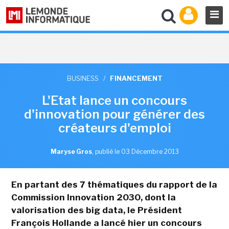
BUSINESS
/
FINANCEMENT
L'Etat lance un concours
d'innovation pour générer des
créateurs d'emploi
Maryse Gros
,
publié le 03 Décembre 2013
En partant des 7 thématiques du rapport de la
Commission Innovation 2030, dont la
valorisation des big data, le Président
François Hollande a lancé hier un concours