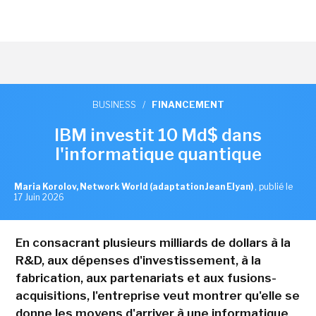
BUSINESS
/
FINANCEMENT
IBM investit 10 Md$ dans
l'informatique quantique
Maria Korolov, Network World (adaptation Jean Elyan)
,
publié le
17 Juin 2026
En consacrant plusieurs milliards de dollars à la
R&D, aux dépenses d'investissement, à la
fabrication, aux partenariats et aux fusions-
acquisitions, l'entreprise veut montrer qu'elle se
donne les moyens d'arriver à une informatique