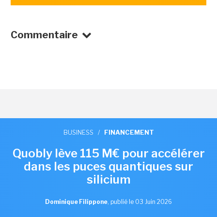
Commentaire
BUSINESS
/
FINANCEMENT
Quobly lève 115 M€ pour accélérer
dans les puces quantiques sur
silicium
Dominique Filippone
,
publié le 03 Juin 2026