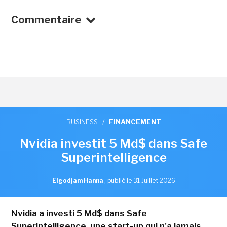
Commentaire
BUSINESS
/
FINANCEMENT
Nvidia investit 5 Md$ dans Safe
Superintelligence
Elgodjam Hanna
,
publié le 31 Juillet 2026
Nvidia a investi 5 Md$ dans Safe
Superintelligence, une start-up qui n'a jamais