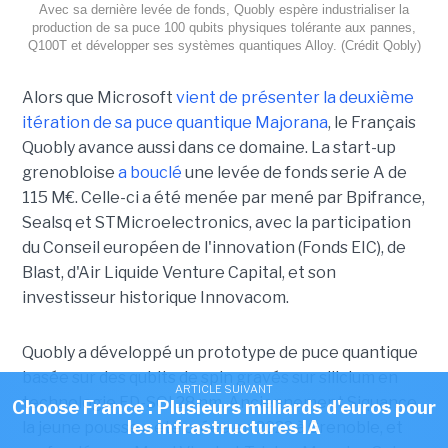
Avec sa dernière levée de fonds, Quobly espère industrialiser la
production de sa puce 100 qubits physiques tolérante aux pannes,
Q100T et développer ses systèmes quantiques Alloy. (Crédit Qobly)
Alors que Microsoft
vient de présenter la deuxième
itération de sa puce quantique Majorana
, le Français
Quobly avance aussi dans ce domaine. La start-up
grenobloise
a bouclé
une levée de fonds serie A de
115 M€. Celle-ci a été menée par mené par Bpifrance,
Sealsq et STMicroelectronics, avec la participation
du Conseil européen de l'innovation (Fonds EIC), de
Blast, d'Air Liquide Venture Capital, et son
investisseur historique Innovacom.
Quobly a développé un prototype de puce quantique
basée sur des qubits de spin gravés sur silicium en
ARTICLE SUIVANT
technologie FD-SOI 28 nm. Anciennement Siquance,
Choose France : Plusieurs milliards d'euros pour
les infrastructures IA
la jeune pousse a été créée en 2022 à Grenoble, et