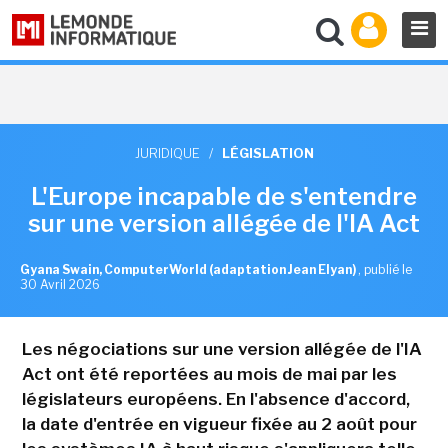
JURIDIQUE
/
LÉGISLATION
L'Europe incapable de s'entendre
sur une version allégée de l'IA Act
Gyana Swain, ComputerWorld (adaptation Jean Elyan)
,
publié le
30 Avril 2026
Les négociations sur une version allégée de l'IA
Act ont été reportées au mois de mai par les
législateurs européens. En l'absence d'accord,
la date d'entrée en vigueur fixée au 2 août pour