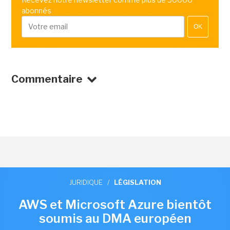
abonnés
OK
Commentaire
JURIDIQUE
/
LÉGISLATION
AWS et Microsoft Azure bientôt
soumis au DMA européen