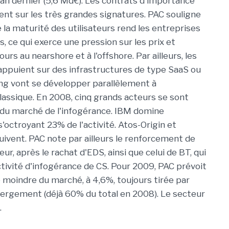
l'an dernier (5,6 Md€). Les contrats d'importance
t sur les très grandes signatures. PAC souligne
e la maturité des utilisateurs rend les entreprises
, ce qui exerce une pression sur les prix et
ours au nearshore et à l'offshore. Par ailleurs, les
appuient sur des infrastructures de type SaaS ou
g vont se développer parallèlement à
classique. En 2008, cinq grands acteurs se sont
du marché de l'infogérance. IBM domine
'octroyant 23% de l'activité. Atos-Origin et
uivent. PAC note par ailleurs le renforcement de
ur, après le rachat d'EDS, ainsi que celui de BT, qui
activité d'infogérance de CS. Pour 2009, PAC prévoit
 moindre du marché, à 4,6%, toujours tirée par
ébergement (déjà 60% du total en 2008). Le secteur
.