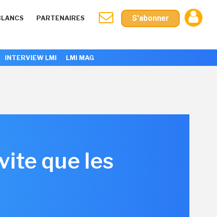
S'abonner
BLANCS
PARTENAIRES
INTERVIEW LMI
LMI MAG
vite que les