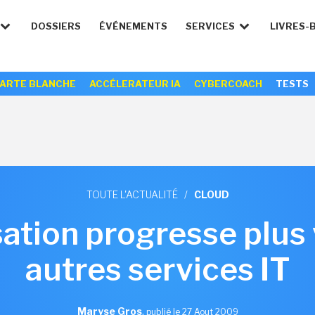
DOSSIERS
ÉVÉNEMENTS
SERVICES
LIVRES-
ARTE BLANCHE
ACCÉLERATEUR IA
CYBERCOACH
TESTS
TOUTE L'ACTUALITÉ
/
CLOUD
sation progresse plus 
autres services IT
Maryse Gros
,
publié le 27 Aout 2009