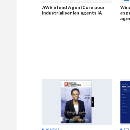
AWS étend AgentCore pour
Wind
industrialiser les agents IA
espa
agen