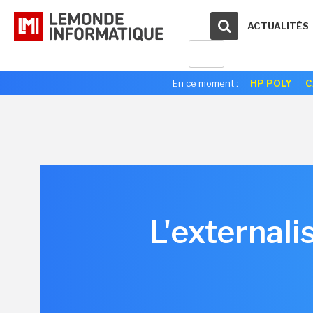
ACTUALITÉS
En ce moment :
HP POLY
C
L'externali