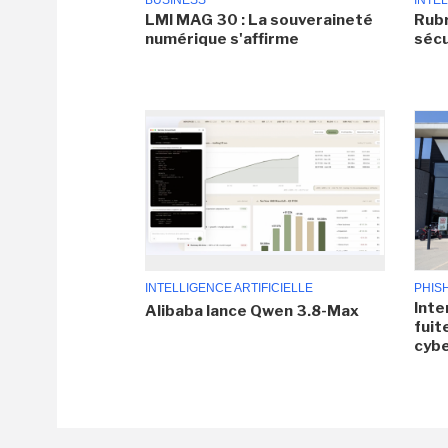
BUSINESS
INTEL
LMI MAG 30 : La souveraineté
Rubr
numérique s'affirme
sécu
INTELLIGENCE ARTIFICIELLE
PHIS
Inte
Alibaba lance Qwen 3.8-Max
fuit
cyb