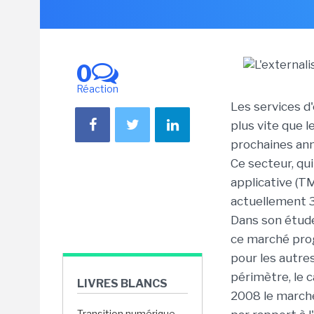
0
Réaction
Les services d
plus vite que l
prochaines ann
Ce secteur, qu
applicative (T
actuellement 3
Dans son étude
ce marché prog
pour les autre
périmètre, le c
LIVRES BLANCS
2008 le marché
Transition numérique