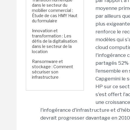
par rapport à 
dans le secteur du
moyenne primen
mobilier commercial :
Étude de cas HMY Haut
par ailleurs qu
du formulaire
plus exigeantes
Innovation et
renforce le rec
transformation : Les
modèles qui s'
défis de la digitalisation
dans le secteur de la
cloud computin
location
l'infogérance 
Ransomware et
partagés 52% 
stockage : Comment
l'ensemble en s
sécuriser son
infrastructure
Capgemini le s
HP sur ce secte
s'est offert l'
une croissance
l'infogérance d'infrastructure et d'h
devrait progresser davantage en 2010