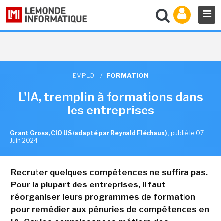
EMPLOI
/
FORMATION
L'IA, tremplin à formations dans
les entreprises
Grant Gross, CIO US (adapté par Reynald Fléchaux)
,
publié le 07
Juin 2024
Recruter quelques compétences ne suffira pas.
Pour la plupart des entreprises, il faut
réorganiser leurs programmes de formation
pour remédier aux pénuries de compétences en