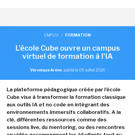
EMPLOI
/
FORMATION
L'école Cube ouvre un campus
virtuel de formation à l'IA
Véronique Arène
,
publié le 09 Juillet 2026
La plateforme pédagogique créée par l'école
Cube vise à transformer la formation classique
aux outils IA et no code en intégrant des
environnements immersifs collaboratifs. A la
clé, différentes ressources comme des
sessions live, du mentoring, ou des rencontres
en vidéo accompagnent les étudiants tout au