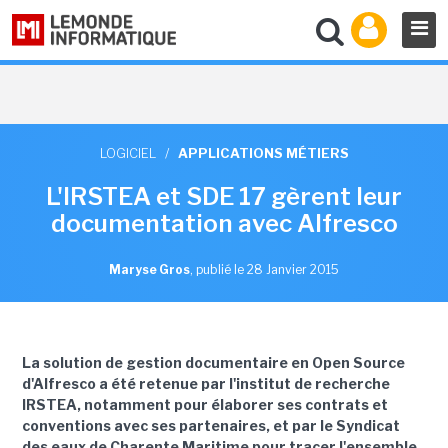
LOGICIEL
/
APPLICATIONS MÉTIERS
L'IRSTEA et SDE 17 gèrent leur
documentation avec Alfresco
Maryse Gros
,
publié le 28 Janvier 2015
La solution de gestion documentaire en Open Source
d'Alfresco a été retenue par l'institut de recherche
IRSTEA, notamment pour élaborer ses contrats et
conventions avec ses partenaires, et par le Syndicat
des eaux de Charente Maritime pour tracer l'ensemble