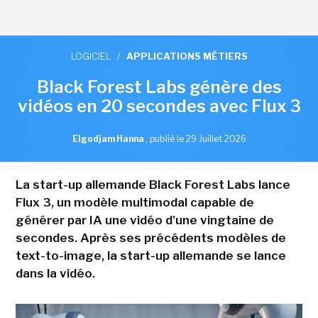
LOGICIEL
/
APPLICATIONS MÉTIERS
Black Forest Labs génère des
vidéos en 20 secondes avec Flux 3
Elgodjam Hanna
,
publié le 29 Juillet 2026
La start-up allemande Black Forest Labs lance
Flux 3, un modèle multimodal capable de
générer par IA une vidéo d'une vingtaine de
secondes. Après ses précédents modèles de
text-to-image, la start-up allemande se lance
dans la vidéo.