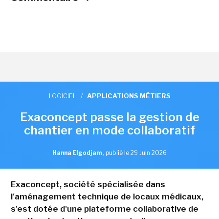
LOGICIEL
/
APPLICATIONS MÉTIERS
Exaconcept passe la gestion de
chantier en mode collaboratif
Hanna Elgodjam
,
publié le 29 Juin 2026
Exaconcept, société spécialisée dans
l'aménagement technique de locaux médicaux,
s'est dotée d'une plateforme collaborative de