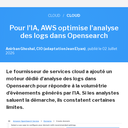
CLOUD
/
CLOUD
Pour l'IA, AWS optimise l'analyse
des logs dans Opensearch
Anirban Ghoshal, CIO (adaptation Jean Elyan)
,
publié le 02 Juillet
2026
Le fournisseur de services cloud a ajouté un
moteur dédié d'analyse des logs dans
Opensearch pour répondre à la volumétrie
d'évènements générés par l'IA. Si les analystes
saluent la démarche, ils constatent certaines
limites.