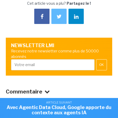
Cet article vous a plu?
Partagez le !
NEWSLETTER LMI
Recevez notre newsletter comme plus de 50000
abonnés
OK
Commentaire
ARTICLE SUIVANT
ARTICLE SUIVANT
Avec Agentic Data Cloud, Google apporte du
Trois hébergeurs français fusionnent pour
contexte aux agents IA
créer Nubevia