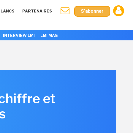
S'abonner
BLANCS
PARTENAIRES
INTERVIEW LMI
LMI MAG
hiffre et
s