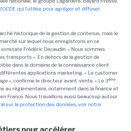
lée nationale, le groupe Lagardère, Bayard Presse,
e
l’OCDE qui l’utilise pour agréger et diffuser
arché historique de la gestion de contenus, mais le
 marché sur lequel nous enregistrons en ce
, constate Frédéric Decaudin. « Nous sommes
s transports ». En dehors de la gestion de
itée dans le domaine de la connaissance client
différentes applications marketing. « Le customer
ème
e », confirme le directeur avant-vente. « Le 3
he au règlementaire, notamment dans la finance et
 en France. Nous travaillons aussi beaucoup autour
l sur la protection des données
,
voir notre
étiers pour accélérer