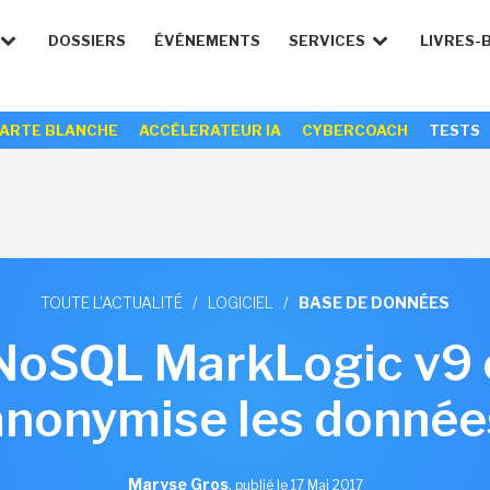
DOSSIERS
ÉVÉNEMENTS
SERVICES
LIVRES-
ARTE BLANCHE
ACCÉLERATEUR IA
CYBERCOACH
TESTS
TOUTE L'ACTUALITÉ
/
LOGICIEL
/
BASE DE DONNÉES
NoSQL MarkLogic v9 c
anonymise les donnée
Maryse Gros
,
publié le 17 Mai 2017