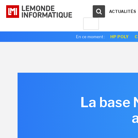
ACTUALITÉS
En ce moment :
HP POLY
C
La base 