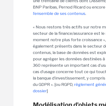
une trentaine de clients dont L’Assemb
BNP Paribas, Pernod Ricard ou encor
l’ensemble de ses contenus
.
« Nous restons très actifs sur notre m
secteur de la finance/assurance est le
moment notre plus forte croissance »
également présents dans le secteur de
contenus, la base de données est explo
pour agréger les données destinées à 
360 représente un important cas d’usag
cas d’usage concerne tout ce qui touc
la banque d’investissement, y compris
du GDPR ». [ou RGPD,
règlement généra
dossier
]
Modélisation d'objets m