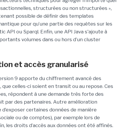
necteurs techniques pour agréger n’importe quel
sactionnelles, structurées ou non structurées »,
ntenant possible de définir des templates
mantique pour qu’une partie des requêtes sur les
c API ou Sparql. Enfin, une API Java s'ajoute à
mportants volumes dans ou hors d’un cluster
ion et accès granularisé
version 9 apporte du chiffrement avancé des
ue celles-ci soient en transit ou au repose. Ces
ées, répondent à une demande très forte des
sait par des partenaires. Autre amélioration
ble d’exposer certaines données de manière
ociale ou de comptes), par exemple lors de
n, les droits d’accès aux données ont été affinés.