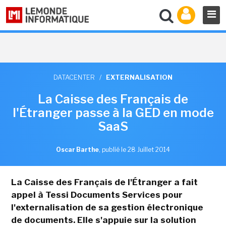
DATACENTER
/
EXTERNALISATION
La Caisse des Français de
l'Étranger passe à la GED en mode
SaaS
Oscar Barthe
,
publié le 28 Juillet 2014
La Caisse des Français de l'Étranger a fait
appel à Tessi Documents Services pour
l'externalisation de sa gestion électronique
de documents. Elle s'appuie sur la solution